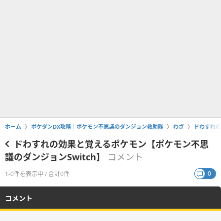
ホーム
ポケダンDX攻略｜ポケモン不思議のダンジョン救助隊
わざ
ドわすれの
ドわすれの効果と覚えるポケモン【ポケモン不思
議のダンジョンSwitch】
コメント
0
1-0件を表示中 / 合計0件
コメント