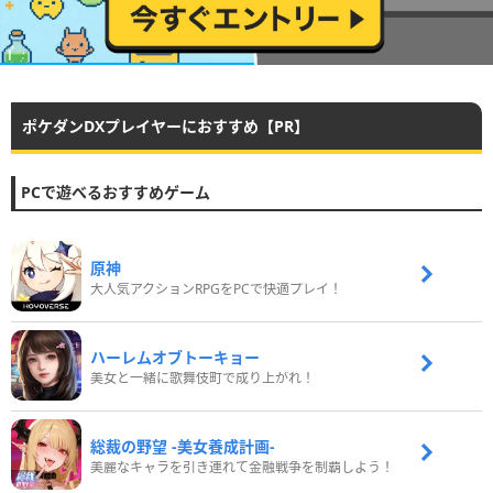
ポケダンDXプレイヤーにおすすめ【PR】
PCで遊べるおすすめゲーム
原神
大人気アクションRPGをPCで快適プレイ！
ハーレムオブトーキョー
美女と一緒に歌舞伎町で成り上がれ！
総裁の野望 -美女養成計画-
美麗なキャラを引き連れて金融戦争を制覇しよう！