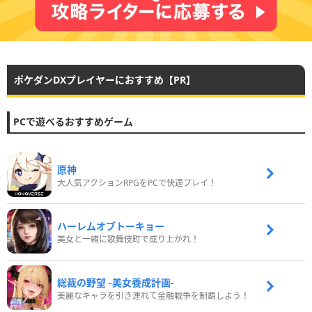
ポケダンDXプレイヤーにおすすめ【PR】
PCで遊べるおすすめゲーム
原神
大人気アクションRPGをPCで快適プレイ！
ハーレムオブトーキョー
美女と一緒に歌舞伎町で成り上がれ！
総裁の野望 -美女養成計画-
美麗なキャラを引き連れて金融戦争を制覇しよう！