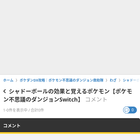
ホーム
ポケダンDX攻略｜ポケモン不思議のダンジョン救助隊
わざ
シャドーボ
シャドーボールの効果と覚えるポケモン【ポケモ
ン不思議のダンジョンSwitch】
コメント
0
1-0件を表示中 / 合計0件
コメント