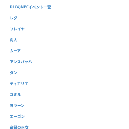
DLCのNPCイベント一覧
レダ
フレイヤ
角人
ムーア
アンスバッハ
ダン
ティエリエ
ユミル
ヨラーン
エーゴン
竜餐の巫女