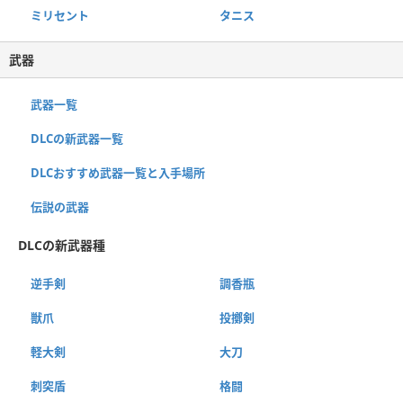
ミリセント
タニス
武器
武器一覧
DLCの新武器一覧
DLCおすすめ武器一覧と入手場所
伝説の武器
DLCの新武器種
逆手剣
調香瓶
獣爪
投擲剣
軽大剣
大刀
刺突盾
格闘