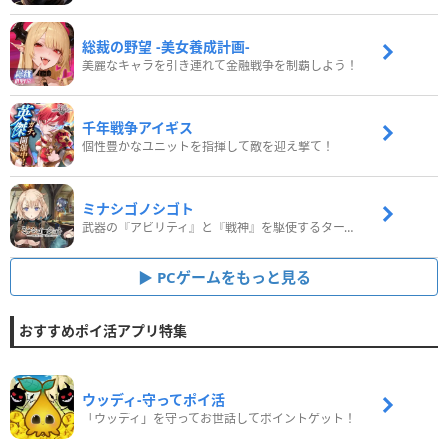
総裁の野望 -美女養成計画-
美麗なキャラを引き連れて金融戦争を制覇しよう！
千年戦争アイギス
個性豊かなユニットを指揮して敵を迎え撃て！
ミナシゴノシゴト
武器の『アビリティ』と『戦神』を駆使するターン制コマンドバトルRPG！
PCゲームをもっと見る
おすすめポイ活アプリ特集
ウッディ‐守ってポイ活
「ウッディ」を守ってお世話してポイントゲット！