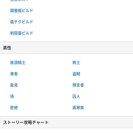
調香瓶ビルド
盾チクビルド
刺突盾ビルド
素性
放浪騎士
剣士
勇者
盗賊
星見
預言者
侍
囚人
密使
素寒貧
ストーリー攻略チャート