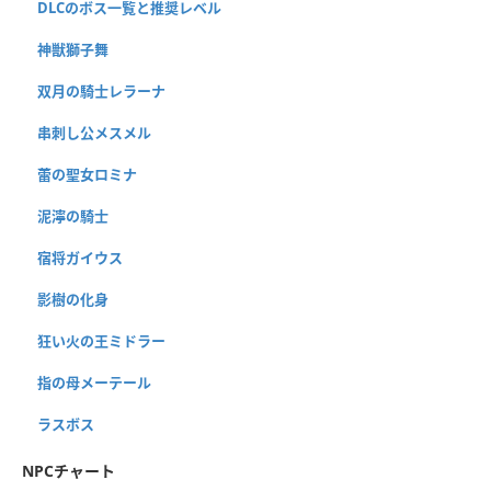
DLCのボス一覧と推奨レベル
神獣獅子舞
双月の騎士レラーナ
串刺し公メスメル
蕾の聖女ロミナ
泥濘の騎士
宿将ガイウス
影樹の化身
狂い火の王ミドラー
指の母メーテール
ラスボス
NPCチャート