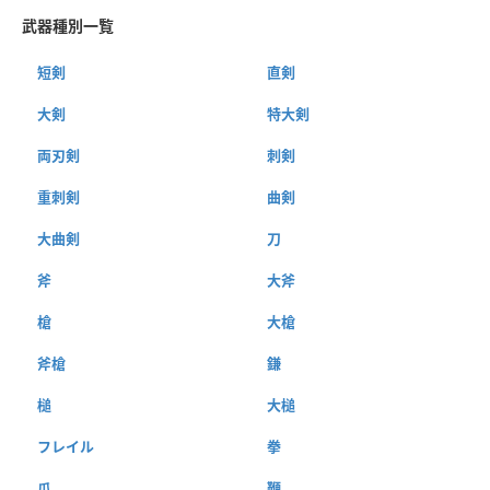
武器種別一覧
短剣
直剣
大剣
特大剣
両刃剣
刺剣
重刺剣
曲剣
大曲剣
刀
斧
大斧
槍
大槍
斧槍
鎌
槌
大槌
フレイル
拳
爪
鞭