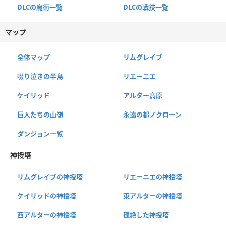
DLCの魔術一覧
DLCの戦技一覧
マップ
全体マップ
リムグレイブ
啜り泣きの半島
リエーニエ
ケイリッド
アルター高原
巨人たちの山嶺
永遠の都ノクローン
ダンジョン一覧
神授塔
リムグレイブの神授塔
リエーニエの神授塔
ケイリッドの神授塔
東アルターの神授塔
西アルターの神授塔
孤絶した神授塔