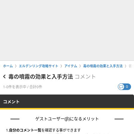
ホーム
エルデンリング攻略サイト
アイテム
毒の噴霧の効果と入手方法
書
毒の噴霧の効果と入手方法
コメント
0
1-0件を表示中 / 合計0件
コメント
ゲストユーザー(β)になるメリット
1.
自分のコメント一覧
を確認する事ができます