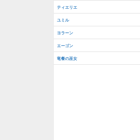
ティエリエ
ユミル
ヨラーン
エーゴン
竜餐の巫女