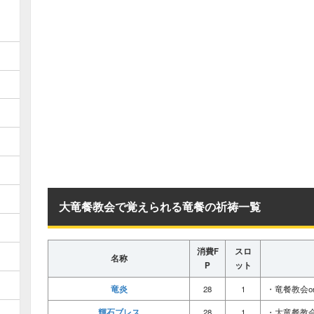
大竜餐教会で覚えられる竜餐の祈祷一覧
消費F
スロ
名称
P
ット
竜炎
28
1
・竜餐教会o
輝石ブレス
28
1
・大竜餐教