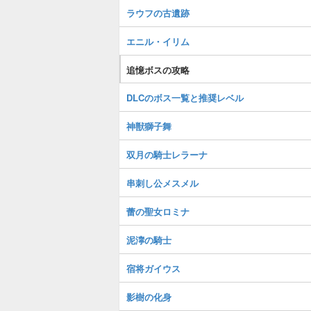
ラウフの古遺跡
エニル・イリム
追憶ボスの攻略
DLCのボス一覧と推奨レベル
神獣獅子舞
双月の騎士レラーナ
串刺し公メスメル
蕾の聖女ロミナ
泥濘の騎士
宿将ガイウス
影樹の化身