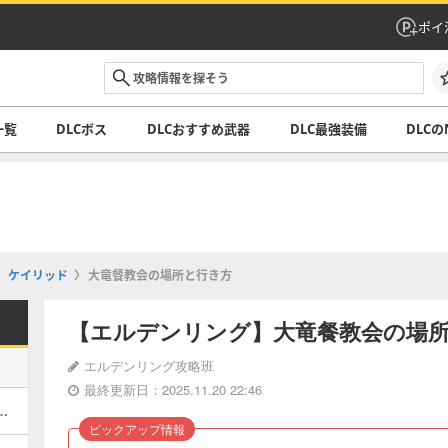
ポイ
一覧
DLCボス
DLCおすすめ武器
DLC最強装備
DLCの
ケイリッド
大竜餐教会の場所と行き方
【エルデンリング】大竜餐教会の場
エルデンリング攻略班
最終更新日：2025.11.20 22:46
朝の行き方と攻略｜稼ぎ方
ピックアップ情報