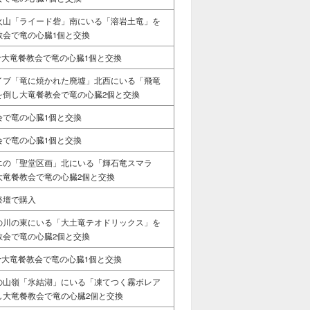
火山「ライード砦」南にいる「溶岩土竜」を
教会で竜の心臓1個と交換
r大竜餐教会で竜の心臓1個と交換
イブ「竜に焼かれた廃墟」北西にいる「飛竜
を倒し大竜餐教会で竜の心臓2個と交換
会で竜の心臓1個と交換
会で竜の心臓1個と交換
エの「聖堂区画」北にいる「輝石竜スマラ
大竜餐教会で竜の心臓2個と交換
祭壇で購入
の川の東にいる「大土竜テオドリックス」を
教会で竜の心臓2個と交換
r大竜餐教会で竜の心臓1個と交換
の山嶺「氷結湖」にいる「凍てつく霧ボレア
し大竜餐教会で竜の心臓2個と交換