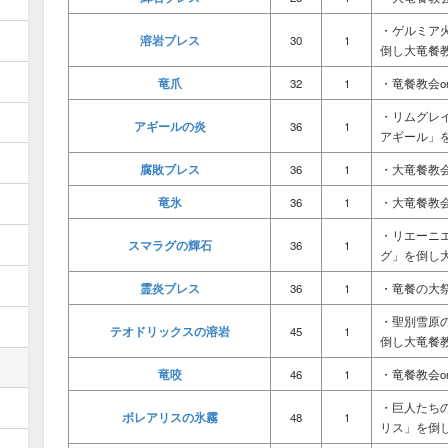
・ゲルミア
溶岩ブレス
30
1
倒し大竜餐
竜爪
32
1
・竜餐教会o
・リムグレ
アギールの炎
36
1
アギール」
腐敗ブレス
36
1
・大竜餐教
竜氷
36
1
・大竜餐教
・リエーニ
スマラグの輝石
36
1
グ」を倒し
霊炎ブレス
36
1
・竜餐の大
・聖別雪原
テオドリックスの溶岩
45
1
倒し大竜餐
竜咬
46
1
・竜餐教会o
・巨人たち
ボレアリスの氷霧
48
1
リス」を倒