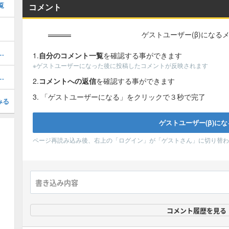
覧
コメント
ゲストユーザー(β)になる
略｜封印の解き方と像の場所
1.
自分のコメント一覧
を確認する事ができます
※ゲストユーザーになった後に投稿したコメントが反映されます
ベント攻略｜鉄拳アレキサンダー
2.
コメントへの返信
を確認する事ができます
3. 「ゲストユーザーになる」をクリックで３秒で完了
みる
ページ再読み込み後、右上の「ログイン」が「ゲストさん」に切り替わ
コメント履歴を見る