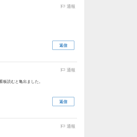
通報
返信
通報
看板読むと亀出ました。
返信
通報