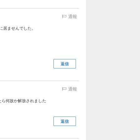
通報
に居ませんでした。
返信
通報
たら何故か解放されました
返信