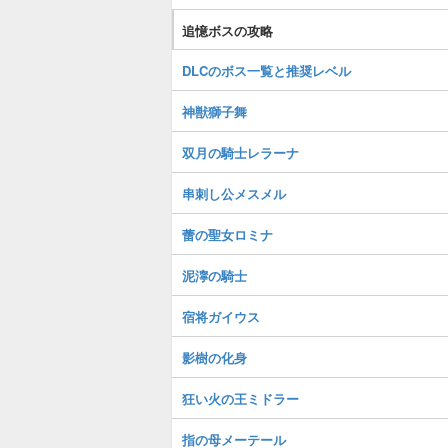
追憶ボスの攻略
DLCのボス一覧と推奨レベル
神獣獅子舞
双月の騎士レラーナ
串刺し公メスメル
蕾の聖女ロミナ
泥濘の騎士
宿将ガイウス
影樹の化身
狂い火の王ミドラー
指の母メーテール