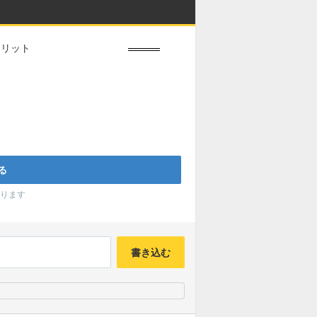
メリット
ります
書き込む