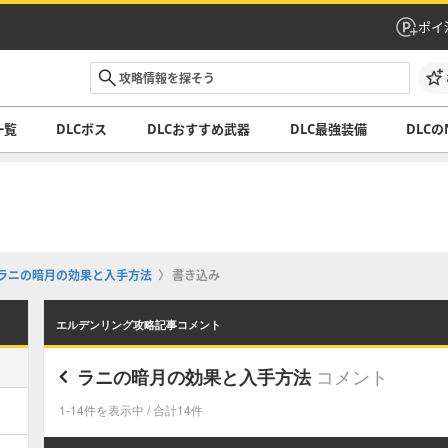
ポイ
一覧
DLCボス
DLCおすすめ武器
DLC最強装備
DLCの
ラニの暗月の効果と入手方法
書き込み
エルデンリング攻略記事コメント
コメント
ラニの暗月の効果と入手方法
1-14件を表示中 / 合計14件