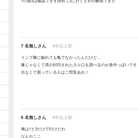
1の後3は確認できず諦めて2に行くと封印解除できた
7
名無しさん
4年以上前
インプ像に触れても亀でなかったんだけど…
像じゃなくて塔の封印された入り口を調べるのが条件っぽいです
出なくて困っている人はご照覧あれ！
6
名無しさん
4年以上前
俺は1と3だけで行けたわ
なんやここ