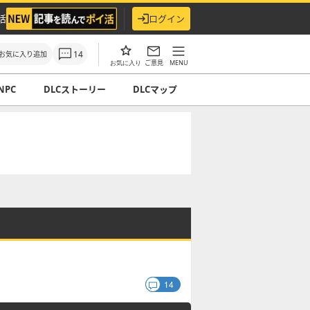
活
ログイン
14
お気に入り追加
ご意見
MENU
お気に入り
NPC
DLCストーリー
DLCマップ
14