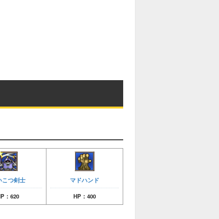
いこつ剣士
マドハンド
HP：620
HP：400