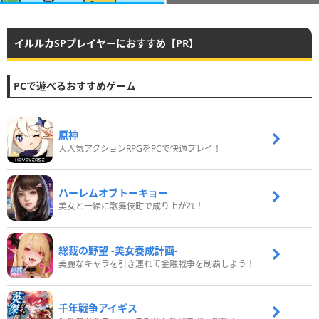
イルルカSPプレイヤーにおすすめ【PR】
PCで遊べるおすすめゲーム
原神
大人気アクションRPGをPCで快適プレイ！
ハーレムオブトーキョー
美女と一緒に歌舞伎町で成り上がれ！
総裁の野望 -美女養成計画-
美麗なキャラを引き連れて金融戦争を制覇しよう！
千年戦争アイギス