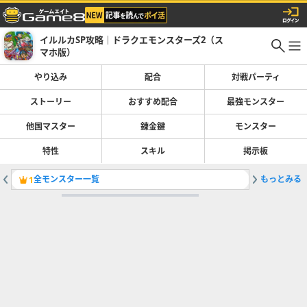
イルルカSP攻略｜ドラクエモンスターズ2（ス
マホ版）
やり込み
配合
対戦パーティ
ストーリー
おすすめ配合
最強モンスター
他国マスター
錬金鍵
モンスター
特性
スキル
掲示板
全モンスター一覧
もっとみる
マスター
1
2