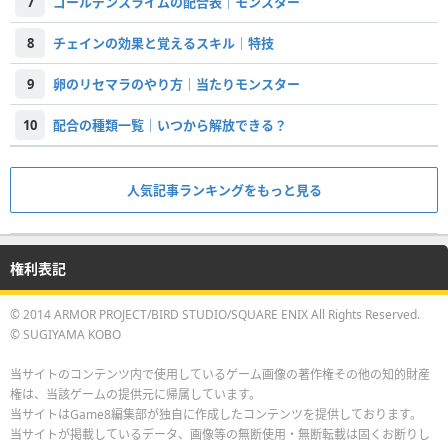
7
ゴールデンスライムの配合表｜モンスター
8
チェインの効果と覚えるスキル｜特技
9
卵のリセマラのやり方｜当たりモンスター
10
配合の種類一覧｜いつから解放できる？
人気記事ランキングをもっと見る
権利表記
© 2014 ARMOR PROJECT/BIRD STUDIO/SQUARE ENIX All Rights Reserved.
© SUGIYAMA KOBO
当サイトのコンテンツ内で使用しているゲーム画像の著作権その他の知的財産
権は、当該ゲームの提供元に帰属しています。
当サイトはGame8編集部が独自に作成したコンテンツを提供しております。
当サイトが掲載しているデータ、画像等の無断使用・無断転載は固くお断りし