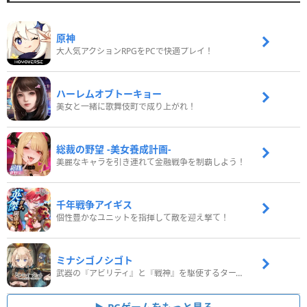
原神
大人気アクションRPGをPCで快適プレイ！
ハーレムオブトーキョー
美女と一緒に歌舞伎町で成り上がれ！
総裁の野望 -美女養成計画-
美麗なキャラを引き連れて金融戦争を制覇しよう！
千年戦争アイギス
個性豊かなユニットを指揮して敵を迎え撃て！
ミナシゴノシゴト
武器の『アビリティ』と『戦神』を駆使するターン制コマンドバトルRPG！