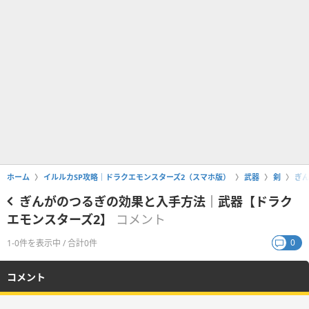
ホーム
イルルカSP攻略｜ドラクエモンスターズ2（スマホ版）
武器
剣
ぎ
ぎんがのつるぎの効果と入手方法｜武器【ドラク
エモンスターズ2】
コメント
0
1-0件を表示中 / 合計0件
コメント