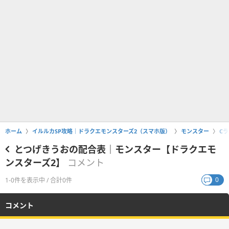
ホーム
イルルカSP攻略｜ドラクエモンスターズ2（スマホ版）
モンスター
C
とつげきうおの配合表｜モンスター【ドラクエモ
ンスターズ2】
コメント
0
1-0件を表示中 / 合計0件
コメント