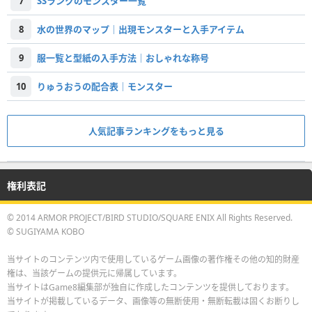
7
SSランクのモンスター一覧
8
水の世界のマップ｜出現モンスターと入手アイテム
9
服一覧と型紙の入手方法｜おしゃれな称号
10
りゅうおうの配合表｜モンスター
人気記事ランキングをもっと見る
権利表記
© 2014 ARMOR PROJECT/BIRD STUDIO/SQUARE ENIX All Rights Reserved.
© SUGIYAMA KOBO
当サイトのコンテンツ内で使用しているゲーム画像の著作権その他の知的財産
権は、当該ゲームの提供元に帰属しています。
当サイトはGame8編集部が独自に作成したコンテンツを提供しております。
当サイトが掲載しているデータ、画像等の無断使用・無断転載は固くお断りし