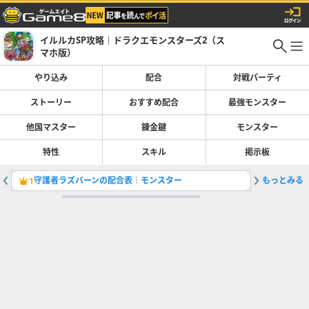
イルルカSP攻略｜ドラクエモンスターズ2（ス
マホ版）
やり込み
配合
対戦パーティ
ストーリー
おすすめ配合
最強モンスター
他国マスター
錬金鍵
モンスター
特性
スキル
掲示板
守護者ラズバーンの配合表｜モンスター
もっとみる
ひょうい
1
2