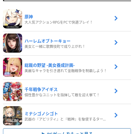
原神
大人気アクションRPGをPCで快適プレイ！
ハーレムオブトーキョー
美女と一緒に歌舞伎町で成り上がれ！
総裁の野望 -美女養成計画-
美麗なキャラを引き連れて金融戦争を制覇しよう！
千年戦争アイギス
個性豊かなユニットを指揮して敵を迎え撃て！
ミナシゴノシゴト
武器の『アビリティ』と『戦神』を駆使するターン制コマンドバトルRPG！