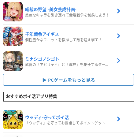
総裁の野望 -美女養成計画-
美麗なキャラを引き連れて金融戦争を制覇しよう！
千年戦争アイギス
個性豊かなユニットを指揮して敵を迎え撃て！
ミナシゴノシゴト
武器の『アビリティ』と『戦神』を駆使するターン制コマンドバトルRPG！
PCゲームをもっと見る
おすすめポイ活アプリ特集
ウッディ‐守ってポイ活
「ウッディ」を守ってお世話してポイントゲット！