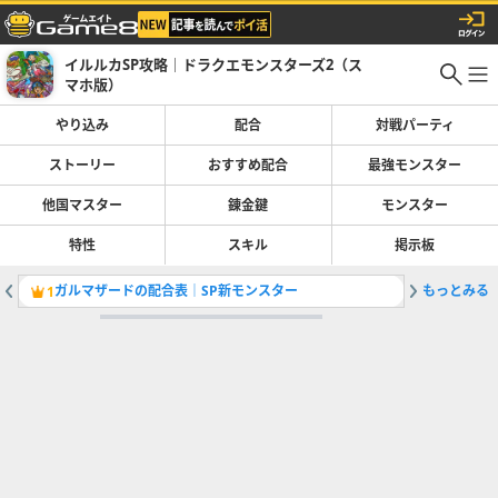
イルルカSP攻略｜ドラクエモンスターズ2（ス
マホ版）
やり込み
配合
対戦パーティ
ストーリー
おすすめ配合
最強モンスター
他国マスター
錬金鍵
モンスター
特性
スキル
掲示板
ガルマザードの配合表｜SP新モンスター
もっとみる
大魔王ウ
1
2