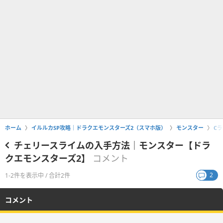
ホーム
イルルカSP攻略｜ドラクエモンスターズ2（スマホ版）
モンスター
C
チェリースライムの入手方法｜モンスター【ドラ
クエモンスターズ2】
コメント
2
1-2件を表示中 / 合計2件
コメント