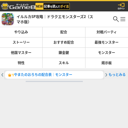
イルルカSP攻略｜ドラクエモンスターズ2（ス
マホ版）
やり込み
配合
対戦パーティ
ストーリー
おすすめ配合
最強モンスター
他国マスター
錬金鍵
モンスター
特性
スキル
掲示板
やまたのおろちの配合表｜モンスター
もっとみる
バルボロ
1
2