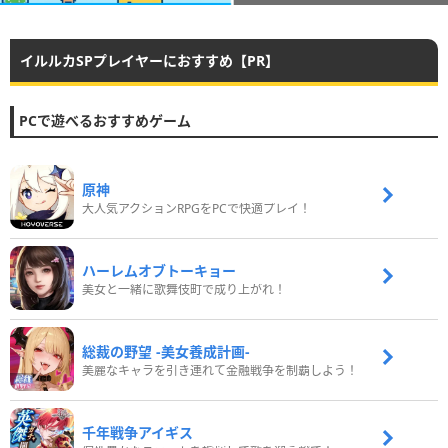
イルルカSPプレイヤーにおすすめ【PR】
PCで遊べるおすすめゲーム
原神
大人気アクションRPGをPCで快適プレイ！
ハーレムオブトーキョー
美女と一緒に歌舞伎町で成り上がれ！
総裁の野望 -美女養成計画-
美麗なキャラを引き連れて金融戦争を制覇しよう！
千年戦争アイギス