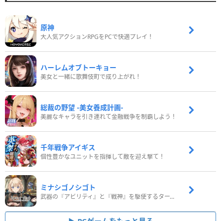
原神
大人気アクションRPGをPCで快適プレイ！
ハーレムオブトーキョー
美女と一緒に歌舞伎町で成り上がれ！
総裁の野望 -美女養成計画-
美麗なキャラを引き連れて金融戦争を制覇しよう！
千年戦争アイギス
個性豊かなユニットを指揮して敵を迎え撃て！
ミナシゴノシゴト
武器の『アビリティ』と『戦神』を駆使するターン制コマンドバトルRPG！