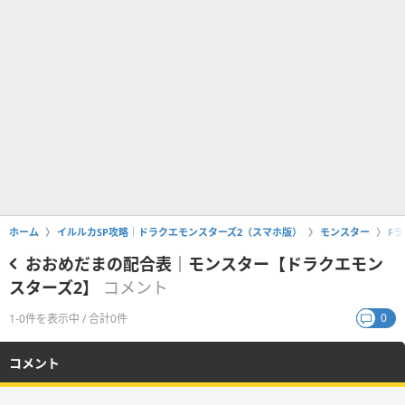
ホーム
イルルカSP攻略｜ドラクエモンスターズ2（スマホ版）
モンスター
F
おおめだまの配合表｜モンスター【ドラクエモン
スターズ2】
コメント
0
1-0件を表示中 / 合計0件
コメント