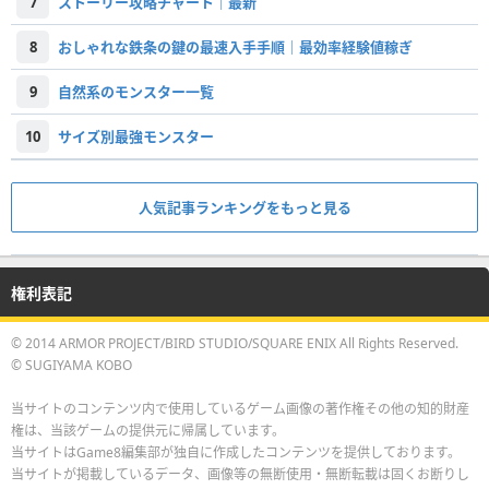
7
ストーリー攻略チャート｜最新
8
おしゃれな鉄条の鍵の最速入手手順｜最効率経験値稼ぎ
9
自然系のモンスター一覧
10
サイズ別最強モンスター
人気記事ランキングをもっと見る
権利表記
© 2014 ARMOR PROJECT/BIRD STUDIO/SQUARE ENIX All Rights Reserved.
© SUGIYAMA KOBO
当サイトのコンテンツ内で使用しているゲーム画像の著作権その他の知的財産
権は、当該ゲームの提供元に帰属しています。
当サイトはGame8編集部が独自に作成したコンテンツを提供しております。
当サイトが掲載しているデータ、画像等の無断使用・無断転載は固くお断りし