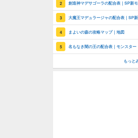
2
3
まよいの森の攻略マップ｜地図
4
名もなき闇の王の配合表｜モンスター
5
もっと