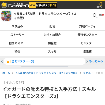
イルルカSP攻略｜ドラクエモンスターズ2（ス
マホ版）
やり込み
配合
対戦パーティ
ストーリー
おすすめ配合
最強モンスター
他国マスター
錬金鍵
モンスター
特性
スキル
掲示板
全モンスター一覧
もっとみる
新モンス
1
2
ホーム
イルルカSP攻略｜ドラクエモンスターズ2（スマホ版）
スキル
イオガ
【イルルカSP】
イオガードの覚える特技と入手方法｜スキル
【ドラクエモンスターズ2】