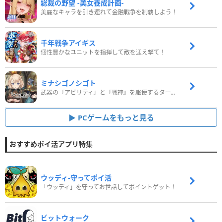
総裁の野望 -美女養成計画-
美麗なキャラを引き連れて金融戦争を制覇しよう！
千年戦争アイギス
個性豊かなユニットを指揮して敵を迎え撃て！
ミナシゴノシゴト
武器の『アビリティ』と『戦神』を駆使するターン制コマンドバトルRPG！
PCゲームをもっと見る
おすすめポイ活アプリ特集
ウッディ‐守ってポイ活
「ウッディ」を守ってお世話してポイントゲット！
ビットウォーク