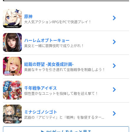
原神
大人気アクションRPGをPCで快適プレイ！
ハーレムオブトーキョー
美女と一緒に歌舞伎町で成り上がれ！
総裁の野望 -美女養成計画-
美麗なキャラを引き連れて金融戦争を制覇しよう！
千年戦争アイギス
個性豊かなユニットを指揮して敵を迎え撃て！
ミナシゴノシゴト
武器の『アビリティ』と『戦神』を駆使するターン制コマンドバトルRPG！