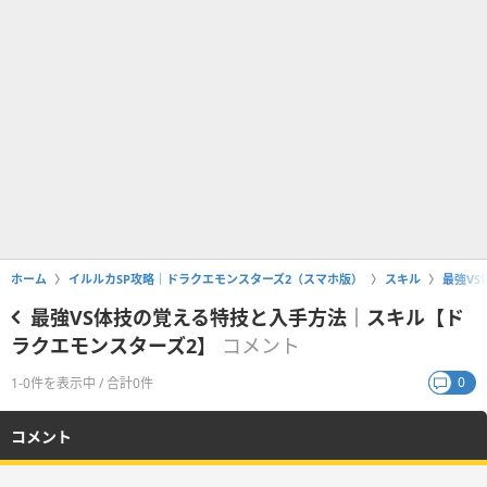
ホーム
イルルカSP攻略｜ドラクエモンスターズ2（スマホ版）
スキル
最強V
最強VS体技の覚える特技と入手方法｜スキル【ド
ラクエモンスターズ2】
コメント
0
1-0件を表示中 / 合計0件
コメント