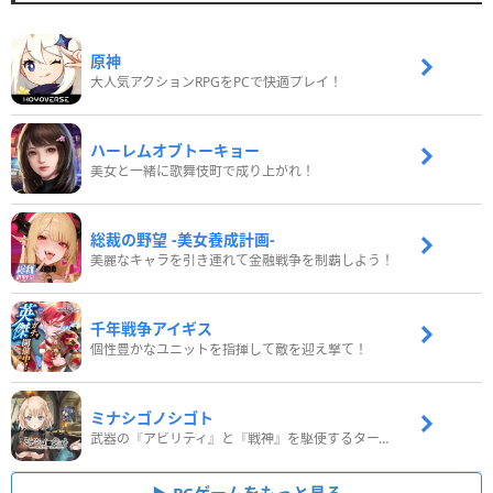
原神
大人気アクションRPGをPCで快適プレイ！
ハーレムオブトーキョー
美女と一緒に歌舞伎町で成り上がれ！
総裁の野望 -美女養成計画-
美麗なキャラを引き連れて金融戦争を制覇しよう！
千年戦争アイギス
個性豊かなユニットを指揮して敵を迎え撃て！
ミナシゴノシゴト
武器の『アビリティ』と『戦神』を駆使するターン制コマンドバトルRPG！