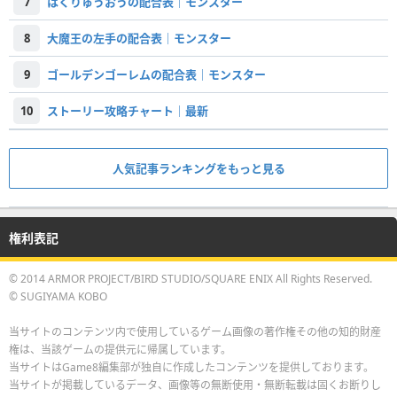
7
はくりゅうおうの配合表｜モンスター
8
大魔王の左手の配合表｜モンスター
9
ゴールデンゴーレムの配合表｜モンスター
10
ストーリー攻略チャート｜最新
人気記事ランキングをもっと見る
権利表記
© 2014 ARMOR PROJECT/BIRD STUDIO/SQUARE ENIX All Rights Reserved.
© SUGIYAMA KOBO
当サイトのコンテンツ内で使用しているゲーム画像の著作権その他の知的財産
権は、当該ゲームの提供元に帰属しています。
当サイトはGame8編集部が独自に作成したコンテンツを提供しております。
当サイトが掲載しているデータ、画像等の無断使用・無断転載は固くお断りし