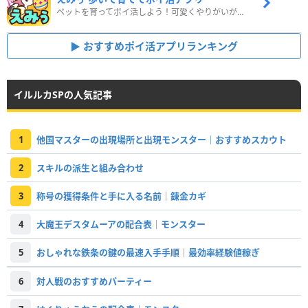
ペットを育ってポイ活しよう！可愛くやりがいがある新感覚アプリ
おすすめポイ活アプリランキング
イルルカSPの人気記事
1
他国マスターの出現場所と出現モンスター｜おすすめスカウト
2
スキルの派生と組み合わせ
3
称号の獲得条件と手に入る名前｜錬金カギ
4
大魔王デスタムーアの配合表｜モンスター
5
おしゃれな鉄条の鍵の最速入手手順｜最効率経験値稼ぎ
6
対人戦のおすすめパーティー