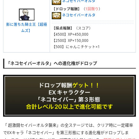
ネコセイバーオルタ
【ドロップ報酬】
（
1回限り
）
ネコセイバーオルタ
影に落ちた騎士王【超極
【採点報酬】
（スコア）
ムズ】
【4500】XP+450,000
【2500】XP+150,000
【500】にゃんこチケット×1
「ネコセイバーオルタ」への進化権がドロップ
「 超激闘セイバーオルタ襲来」の全ステージでは、クリア時に一定確率
でEXキャラ「ネコセイバー」を第三形態にする進化権がドロップしま