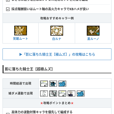
採点報酬狙いはムート軸の高火力キャラでKBハメが良い
攻略おすすめキャラ一例
覚醒ムート
黒ルーノ
白ルナ
▶︎「影に落ちた騎士王【極ムズ】」の攻略はこちら
影に落ちた騎士王【超極ムズ】
時間経過で出現
城ダメ連動で出現
★
攻略ポイントまとめ
★
高体力の波動対策キャラを優先して編成する