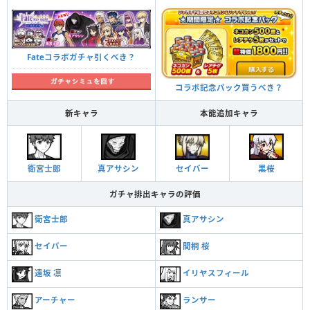
Fateコラボガチャ引くべき？
コラボ記念パック買うべき？
新キャラ
本能追加キャラ
セイバー
真アサシン
衛宮士郎
黒桜
ガチャ排出キャラの評価
真アサシン
衛宮士郎
セイバー
間桐 桜
遠坂 凛
イリヤスフィール
アーチャー
ランサー