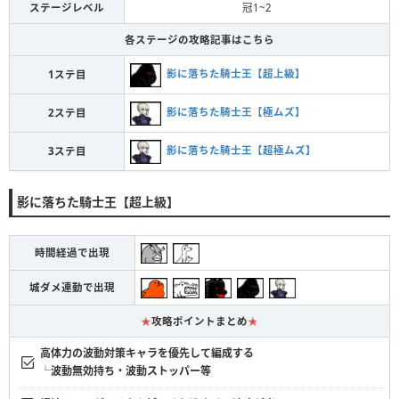
ステージレベル
冠1~2
各ステージの攻略記事はこちら
影に落ちた騎士王【超上級】
1ステ目
影に落ちた騎士王【極ムズ】
2ステ目
影に落ちた騎士王【超極ムズ】
3ステ目
影に落ちた騎士王【超上級】
時間経過で出現
城ダメ連動で出現
★
攻略ポイントまとめ
★
高体力の波動対策キャラを優先して編成する
└波動無効持ち・波動ストッパー等