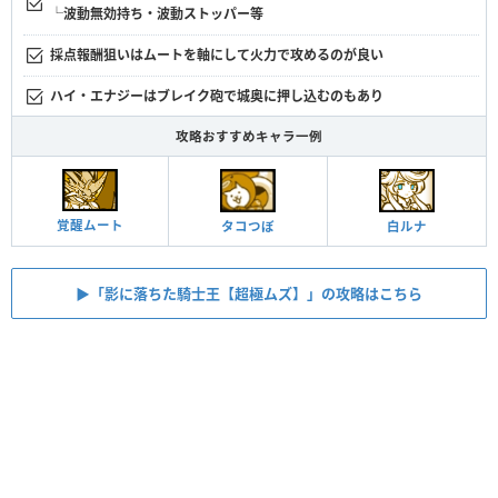
└波動無効持ち・波動ストッパー等
採点報酬狙いはムートを軸にして火力で攻めるのが良い
ハイ・エナジーはブレイク砲で城奥に押し込むのもあり
攻略おすすめキャラ一例
覚醒ムート
タコつぼ
白ルナ
▶︎「影に落ちた騎士王【超極ムズ】」の攻略はこちら