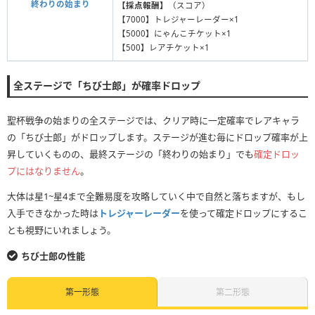
終わりの始まり
【採点報酬】
（スコア）
【7000】トレジャーレーダー×1
【5000】にゃんこチケット×1
【500】レアチケット×1
全ステージで「ちび士郎」が確率ドロップ
聖杯戦争の始まりの全ステージでは、クリア時に一定確率でレアキャラ
の「ちび士郎」がドロップします。ステージが進む毎にドロップ確率が上
昇していくものの、最終ステージの「終わりの始まり」でも
確定ドロッ
プにはなりません
。
大体は星1~星4まで全難易度を攻略していく中で自然と落ちますが、もし
入手できなかった時は
トレジャーレーダー
を使って確定ドロップにするこ
とも視野にいれましょう。
ちび士郎の性能
第一形態
第二形態