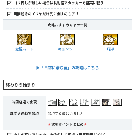
ゴリ押しが難しい場合は長射程アタッカーで堅実に戦う
時間湧きのイリヤだけ先に倒すのもアリ
攻略おすすめキャラ一例
キョンシー
覚醒ムート
飛脚
▶︎「日常に潜む罠」の攻略はこちら
終わりの始まり
時間経過で出現
城ダメ連動で出現
出現する敵はいません
★
攻略ポイントまとめ
★