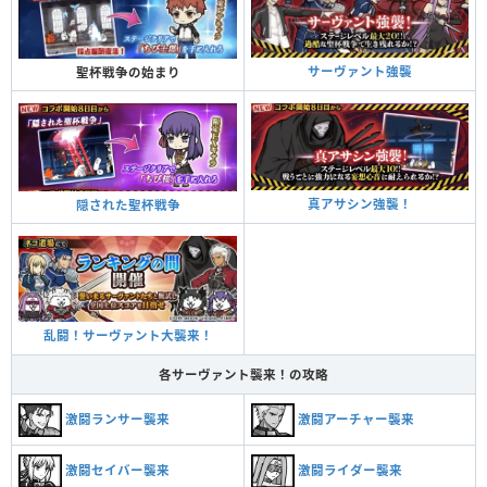
サーヴァント強襲
聖杯戦争の始まり
真アサシン強襲！
隠された聖杯戦争
乱闘！サーヴァント大襲来！
各サーヴァント襲来！の攻略
激闘ランサー襲来
激闘アーチャー襲来
激闘セイバー襲来
激闘ライダー襲来