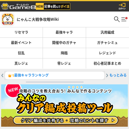
にゃんこ大戦争攻略Wiki
リセマラ
最強キャラ
汎用編成
最新イベント
開催中のガチャ
ガチャシミュ
狂乱
降臨
レジェンド
真レジェ
零レジェ
初心者記事まとめ
最強キャラランキング
もっとみる
レジェン
1
2