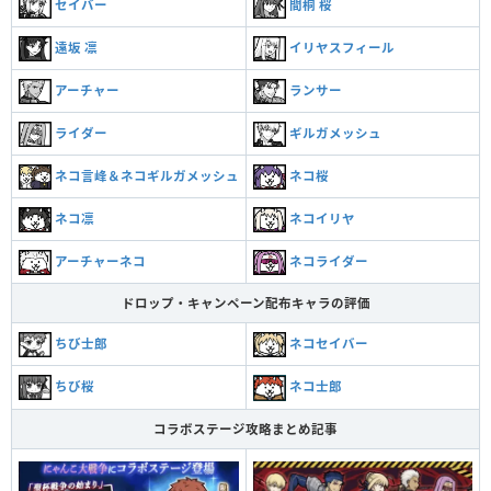
セイバー
間桐 桜
遠坂 凛
イリヤスフィール
アーチャー
ランサー
ライダー
ギルガメッシュ
ネコ言峰＆ネコギルガメッシュ
ネコ桜
ネコ凛
ネコイリヤ
アーチャーネコ
ネコライダー
ドロップ・キャンペーン配布キャラの評価
ちび士郎
ネコセイバー
ちび桜
ネコ士郎
コラボステージ攻略まとめ記事