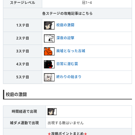
ステージレベル
冠1~4
各ステージの攻略記事はこちら
校庭の激闘
1ステ目
深夜の迎撃
2ステ目
廃墟となった古城
3ステ目
日常に潜む罠
4ステ目
終わりの始まり
5ステ目
校庭の激闘
時間経過で出現
城ダメ連動で出現
出現する敵はいません
★
攻略ポイントまとめ
★