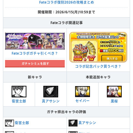
Fateコラボ復刻2026の攻略まとめ
開催期間：2026/6/15(月)10:59まで
Fateコラボ関連記事
Fateコラボガチャ引くべき？
コラボ記念パック買うべき？
新キャラ
本能追加キャラ
セイバー
真アサシン
衛宮士郎
黒桜
ガチャ排出キャラの評価
真アサシン
衛宮士郎