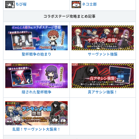
ちび桜
ネコ士郎
コラボステージ攻略まとめ記事
サーヴァント強襲
聖杯戦争の始まり
真アサシン強襲！
隠された聖杯戦争
乱闘！サーヴァント大襲来！