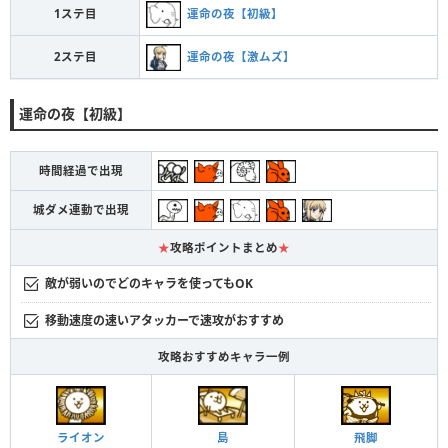
運命の夜【初級】
1ステ目
運命の夜【激ムズ】
2ステ目
運命の夜【初級】
時間経過で出現
城ダメ連動で出現
★
攻略ポイントまとめ
★
敵が弱いのでどのキャラを使ってもOK
移動速度の速いアタッカーで速攻がおすすめ
攻略おすすめキャラ一例
ライオン
島
飛脚