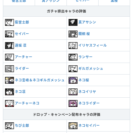
セイバー
真アサシン
衛宮士郎
黒桜
ガチャ排出キャラの評価
真アサシン
衛宮士郎
セイバー
間桐 桜
遠坂 凛
イリヤスフィール
アーチャー
ランサー
ライダー
ギルガメッシュ
ネコ言峰＆ネコギルガメッシュ
ネコ桜
ネコ凛
ネコイリヤ
アーチャーネコ
ネコライダー
ドロップ・キャンペーン配布キャラの評価
ちび士郎
ネコセイバー