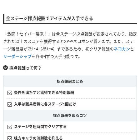
全ステージ採点報酬でアイテムが入手できる
「激闘！セイバー襲来！」は全ステージ採点報酬が設定されており、指定
された以上のスコアを獲得するとXPやネコボンが貰えます。また、ステ
ージ難易度が冠1~4（星1~4）まであるため、初クリア報酬の
ネコカン
と
リーダーシップ
を各4回ずつ入手可能です。
採点報酬って何？
採点報酬まとめ
条件を満たすと獲得できる特別報酬
入手は難易度毎に各ステージ1回だけ
採点報酬を取るコツ
ステージを短時間でクリアする
味方キャラの消耗数を抑える