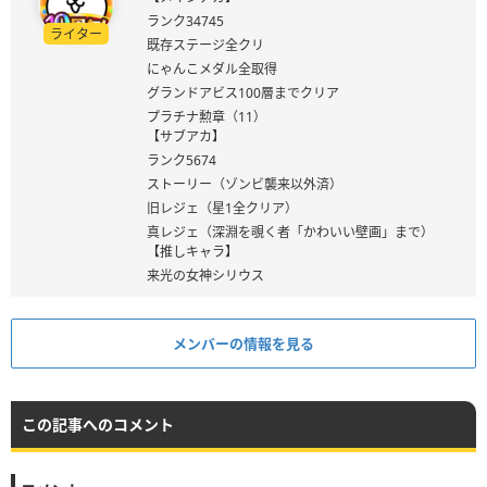
ランク34745
ライター
既存ステージ全クリ
にゃんこメダル全取得
グランドアビス100層までクリア
プラチナ勲章（11）
【サブアカ】
ランク5674
ストーリー（ゾンビ襲来以外済）
旧レジェ（星1全クリア）
真レジェ（深淵を覗く者「かわいい壁画」まで）
【推しキャラ】
来光の女神シリウス
メンバーの情報を見る
この記事へのコメント