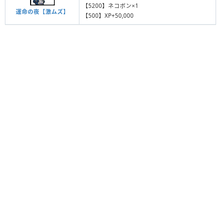
【5200】ネコボン×1
運命の夜【激ムズ】
【500】XP+50,000