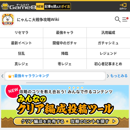
にゃんこ大戦争攻略Wiki
リセマラ
最強キャラ
汎用編成
最新イベント
開催中のガチャ
ガチャシミュ
狂乱
降臨
レジェンド
真レジェ
零レジェ
初心者記事まとめ
最強キャラランキング
もっとみる
レジェン
1
2