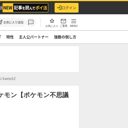
活
ログイン
お気に入り追加
ご意見
MENU
お気に入り
ざ
特性
主人公パートナー
強敵の倒し方
witch】
ケモン【ポケモン不思議