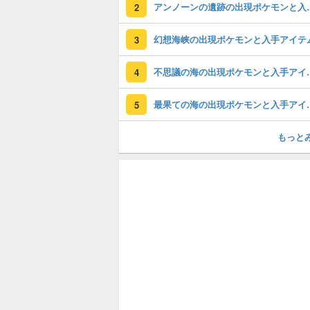
アンノーンの遺跡
2
幻想海峡の出現ポケモンと入手アイテ
3
不思議の海の出
4
最果ての海の出
5
もっと