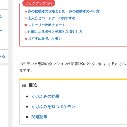
の出現ポケモンと入手アイテム
ピックアップ情報
★
｜
赤の救助隊の攻略まとめ
赤の救助隊のやり方
ム
☆
主人公とパートナーのおすすめ
★
ストーリー攻略チャート
現ポケモンと入手アイテム
☆
仲間になる条件と効率的な増やし方
★
おすすめ最強ポケモン
現ポケモンと入手アイテム
みる
ポケモン不思議のダンジョン救助隊DX(ポケダン)におけるかげ
覧です。
目次
かげふみの効果
かげふみを持つポケモン
関連記事