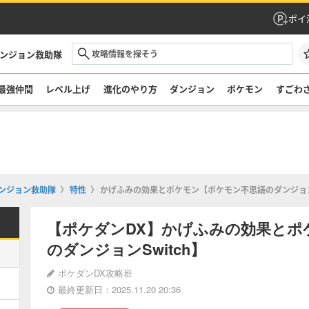
ポイ
ダンジョン救助隊
最強仲間
レベル上げ
進化のやり方
ダンジョン
ポケモン
すごわ
ンジョン救助隊
特性
かげふみの効果とポケモン【ポケモン不思議のダンジョンS
【ポケダンDX】かげふみの効果とポ
のダンジョンSwitch】
ポケダンDX攻略班
最終更新日：2025.11.20 20:36