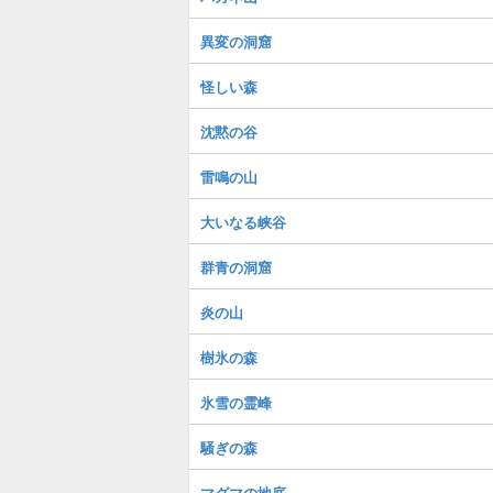
異変の洞窟
怪しい森
沈黙の谷
雷鳴の山
大いなる峡谷
群青の洞窟
炎の山
樹氷の森
氷雪の霊峰
騒ぎの森
マグマの地底