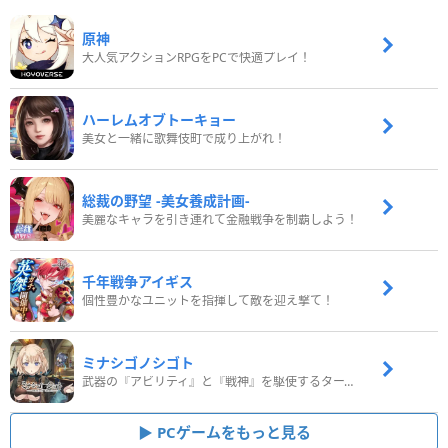
原神
大人気アクションRPGをPCで快適プレイ！
ハーレムオブトーキョー
美女と一緒に歌舞伎町で成り上がれ！
総裁の野望 -美女養成計画-
美麗なキャラを引き連れて金融戦争を制覇しよう！
千年戦争アイギス
個性豊かなユニットを指揮して敵を迎え撃て！
ミナシゴノシゴト
武器の『アビリティ』と『戦神』を駆使するターン制コマンドバトルRPG！
PCゲームをもっと見る