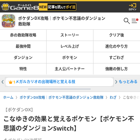
ポケダンDX攻略｜ポケモン不思議のダンジョン
救助隊
赤の救助隊攻略
ストーリー
クリア後
最強仲間
レベル上げ
進化のやり方
ダンジョン
ポケモン
すごわざ
特性
主人公パートナー
強敵の倒し方
メガルカリオの出現場所と覚える技
もっとみる
救助依頼
1
2
ホーム
ポケダンDX攻略｜ポケモン不思議のダンジョン救助隊
わざ
こなゆきの
【ポケダンDX】
こなゆきの効果と覚えるポケモン【ポケモン不
思議のダンジョンSwitch】