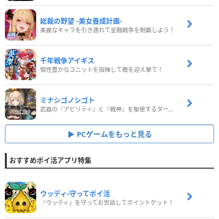
総裁の野望 -美女養成計画-
美麗なキャラを引き連れて金融戦争を制覇しよう！
千年戦争アイギス
個性豊かなユニットを指揮して敵を迎え撃て！
ミナシゴノシゴト
武器の『アビリティ』と『戦神』を駆使するターン制コマンドバトルRPG！
PCゲームをもっと見る
おすすめポイ活アプリ特集
ウッディ‐守ってポイ活
「ウッディ」を守ってお世話してポイントゲット！