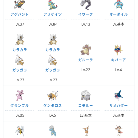
アゲハント
アリゲイツ
イワーク
オーダイル
Lv.37
Lv.8<
Lv.13
Lv.基本
カラカラ
カラカラ
ガルーラ
キバニア
Lv.22
Lv.4
ガラガラ
ガラガラ
Lv.23
Lv.23
グランブル
ケンタロス
コモルー
サメハダー
Lv.35
Lv.5
Lv.基本
Lv.基本