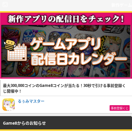
新作ゲーム
最大300,000コインのGame8コインが当たる！30秒で引ける事前登録く
じ開催中！
るぅみマスター
事前登録くじ
Game8からのお知らせ