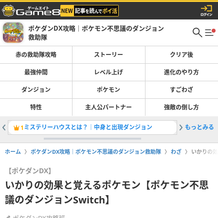
ポケダンDX攻略｜ポケモン不思議のダンジョン
救助隊
赤の救助隊攻略
ストーリー
クリア後
最強仲間
レベル上げ
進化のやり方
ダンジョン
ポケモン
すごわざ
特性
主人公パートナー
強敵の倒し方
ミステリーハウスとは？｜中身と出現ダンジョン
もっとみる
赤の救助
1
2
ホーム
ポケダンDX攻略｜ポケモン不思議のダンジョン救助隊
わざ
いかりの効
【ポケダンDX】
いかりの効果と覚えるポケモン【ポケモン不思
議のダンジョンSwitch】