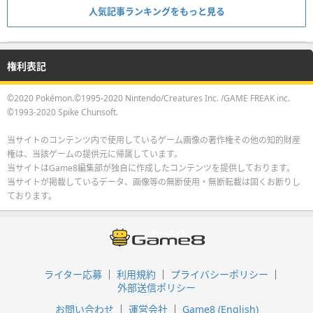
人気記事ランキングをもっと見る
権利表記
©2020 Pokémon.©1995-2020 Nintendo/Creatures Inc. /GAME FREAK inc.
©1993-2020 Spike Chunsoft.
当サイトのコンテンツ内で使用しているゲーム画像の著作権その他の知的財産
権は、当該ゲームの提供元に帰属しています。
当サイトはGame8編集部が独自に作成したコンテンツを提供しております。
当サイトが掲載しているデータ、画像等の無断使用・無断転載は固くお断りし
ております。
ライター応募
利用規約
プライバシーポリシー
外部送信ポリシー
お問い合わせ
運営会社
Game8 (English)