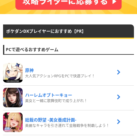
ポケダンDXプレイヤーにおすすめ【PR】
PCで遊べるおすすめゲーム
原神
大人気アクションRPGをPCで快適プレイ！
ハーレムオブトーキョー
美女と一緒に歌舞伎町で成り上がれ！
総裁の野望 -美女養成計画-
美麗なキャラを引き連れて金融戦争を制覇しよう！