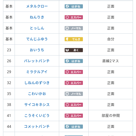
基本
メタルクロー
正面
基本
ねんりき
正面
基本
とっしん
正面
基本
でんじふゆう
自分
23
おいうち
正面
26
バレットパンチ
直線2マス
29
ミラクルアイ
正面
32
しねんのずつき
正面
35
こわいかお
正面
38
サイコキネシス
正面
41
こうそくいどう
部屋の仲間
44
コメットパンチ
正面