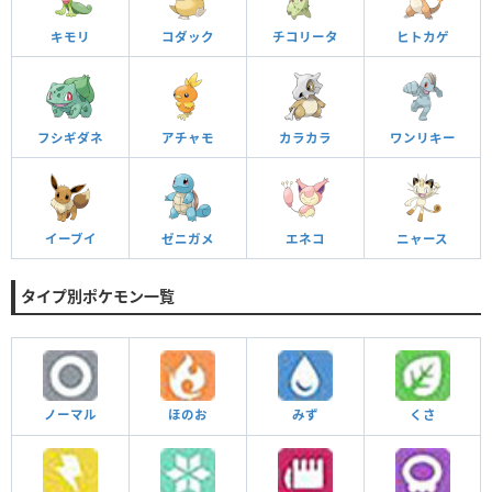
キモリ
コダック
チコリータ
ヒトカゲ
フシギダネ
アチャモ
カラカラ
ワンリキー
イーブイ
ゼニガメ
エネコ
ニャース
タイプ別ポケモン一覧
ノーマル
ほのお
みず
くさ