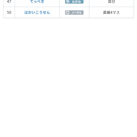
47
てっぺき
自分
50
はかいこうせん
直線4マス