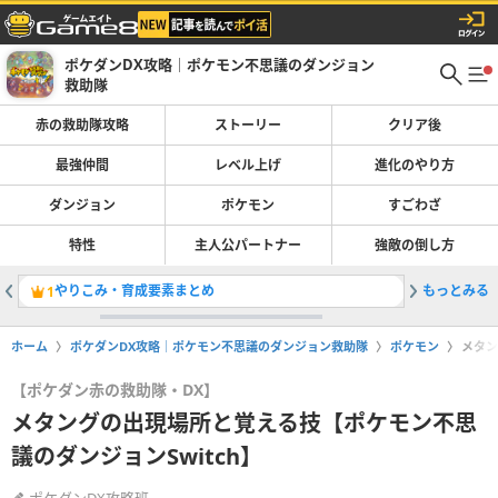
ポケダンDX攻略｜ポケモン不思議のダンジョン
救助隊
赤の救助隊攻略
ストーリー
クリア後
最強仲間
レベル上げ
進化のやり方
ダンジョン
ポケモン
すごわざ
特性
主人公パートナー
強敵の倒し方
やりこみ・育成要素まとめ
もっとみる
不思議の
1
2
ホーム
ポケダンDX攻略｜ポケモン不思議のダンジョン救助隊
ポケモン
メタン
【ポケダン赤の救助隊・DX】
メタングの出現場所と覚える技【ポケモン不思
議のダンジョンSwitch】