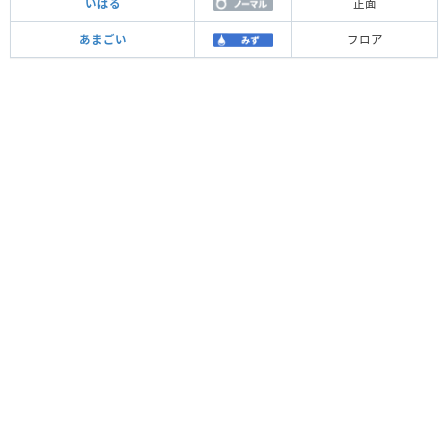
いばる
正面
あまごい
フロア