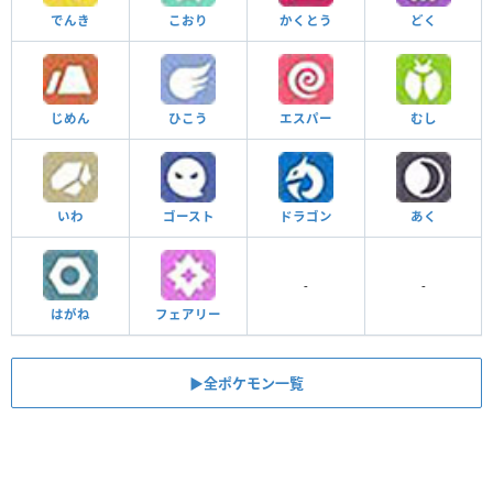
でんき
こおり
かくとう
どく
じめん
ひこう
エスパー
むし
いわ
ゴースト
ドラゴン
あく
-
-
はがね
フェアリー
▶︎全ポケモン一覧