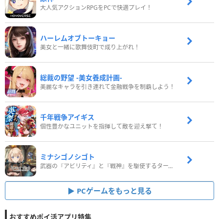
大人気アクションRPGをPCで快適プレイ！
ハーレムオブトーキョー
美女と一緒に歌舞伎町で成り上がれ！
総裁の野望 -美女養成計画-
美麗なキャラを引き連れて金融戦争を制覇しよう！
千年戦争アイギス
個性豊かなユニットを指揮して敵を迎え撃て！
ミナシゴノシゴト
武器の『アビリティ』と『戦神』を駆使するターン制コマンドバトルRPG！
PCゲームをもっと見る
おすすめポイ活アプリ特集