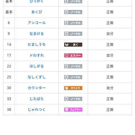
基本
ひっかく
正面
基本
あくび
正面
6
アンコール
正面
9
なまける
自分
14
だましうち
正面
17
ドわすれ
自分
22
ほしがる
正面
25
なしくずし
正面
30
カウンター
自分
33
じたばた
正面
38
じゃれつく
正面