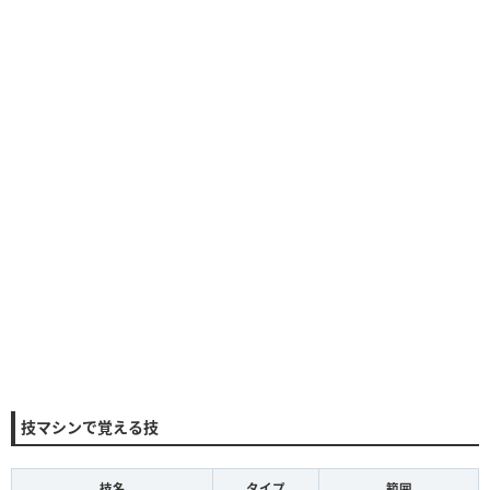
技マシンで覚える技
技名
タイプ
範囲