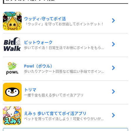
ウッディ‐守ってポイ活
「ウッディ」を守ってお世話してポイントゲット！
ビットウォーク
歩いてポイ活！日常生活でお得にポイントをもらおう
Powl（ポウル）
歩いたりアンケート回答など幅広い手段でポイントをゲット
トリマ
一攫千金も狙える歩いてポイ活アプリ
えみぅ 歩いて育ててポイ活アプリ
ペットを育ってポイ活しよう！可愛くやりがいがある新感覚アプリ