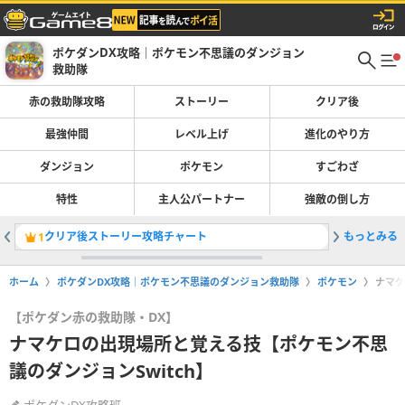
ポケダンDX攻略｜ポケモン不思議のダンジョン
救助隊
赤の救助隊攻略
ストーリー
クリア後
最強仲間
レベル上げ
進化のやり方
ダンジョン
ポケモン
すごわざ
特性
主人公パートナー
強敵の倒し方
クリア後ストーリー攻略チャート
もっとみる
赤の救助
1
2
ホーム
ポケダンDX攻略｜ポケモン不思議のダンジョン救助隊
ポケモン
ナマケ
【ポケダン赤の救助隊・DX】
ナマケロの出現場所と覚える技【ポケモン不思
議のダンジョンSwitch】