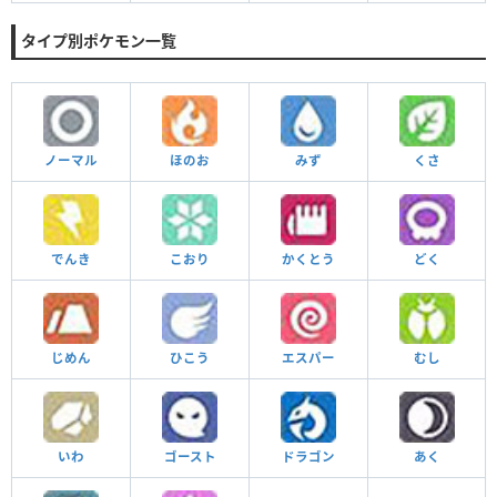
タイプ別ポケモン一覧
ノーマル
ほのお
みず
くさ
でんき
こおり
かくとう
どく
じめん
ひこう
エスパー
むし
いわ
ゴースト
ドラゴン
あく