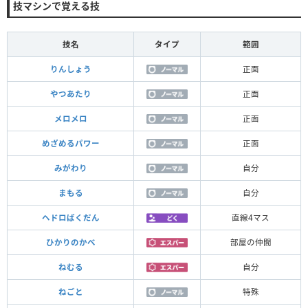
技マシンで覚える技
技名
タイプ
範囲
りんしょう
正面
やつあたり
正面
メロメロ
正面
めざめるパワー
正面
みがわり
自分
まもる
自分
ヘドロばくだん
直線4マス
ひかりのかべ
部屋の仲間
ねむる
自分
ねごと
特殊