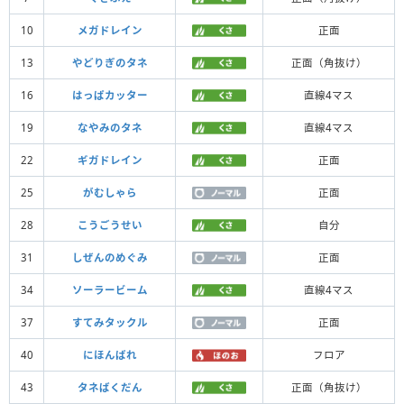
10
メガドレイン
正面
13
やどりぎのタネ
正面（角抜け）
16
はっぱカッター
直線4マス
19
なやみのタネ
直線4マス
22
ギガドレイン
正面
25
がむしゃら
正面
28
こうごうせい
自分
31
しぜんのめぐみ
正面
34
ソーラービーム
直線4マス
37
すてみタックル
正面
40
にほんばれ
フロア
43
タネばくだん
正面（角抜け）