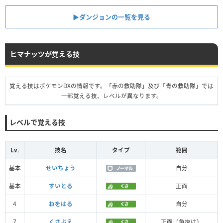
▶︎ダンジョンの一覧を見る
ヒマナッツが覚える技
覚える技はポケモンDXの情報です。「赤の救助隊」及び「青の救助隊」では
一部覚える技、レベルが異なります。
レベルで覚える技
Lv.
技名
タイプ
範囲
基本
せいちょう
自分
基本
すいとる
正面
4
ねをはる
自分
7
くさぶえ
正面（角抜け）