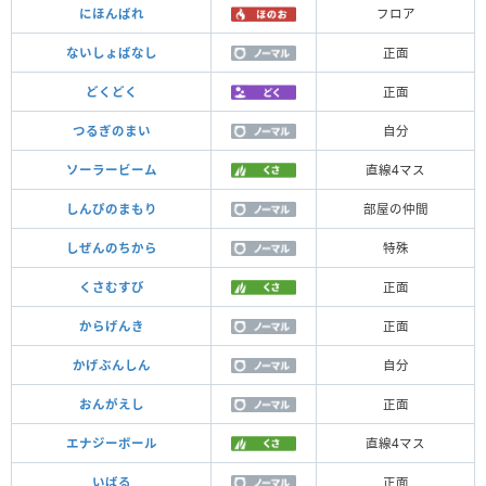
にほんばれ
フロア
ないしょばなし
正面
どくどく
正面
つるぎのまい
自分
ソーラービーム
直線4マス
しんぴのまもり
部屋の仲間
しぜんのちから
特殊
くさむすび
正面
からげんき
正面
かげぶんしん
自分
おんがえし
正面
エナジーボール
直線4マス
いばる
正面