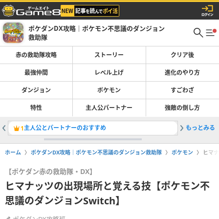
ポケダンDX攻略｜ポケモン不思議のダンジョン
救助隊
赤の救助隊攻略
ストーリー
クリア後
最強仲間
レベル上げ
進化のやり方
ダンジョン
ポケモン
すごわざ
特性
主人公パートナー
強敵の倒し方
主人公とパートナーのおすすめ
もっとみる
赤の救助
1
2
ホーム
ポケダンDX攻略｜ポケモン不思議のダンジョン救助隊
ポケモン
ヒマナ
【ポケダン赤の救助隊・DX】
ヒマナッツの出現場所と覚える技【ポケモン不
思議のダンジョンSwitch】