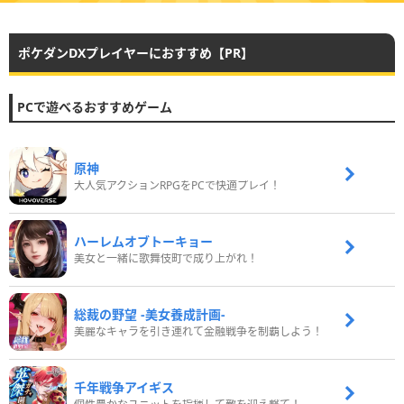
ポケダンDXプレイヤーにおすすめ【PR】
PCで遊べるおすすめゲーム
原神
大人気アクションRPGをPCで快適プレイ！
ハーレムオブトーキョー
美女と一緒に歌舞伎町で成り上がれ！
総裁の野望 -美女養成計画-
美麗なキャラを引き連れて金融戦争を制覇しよう！
千年戦争アイギス