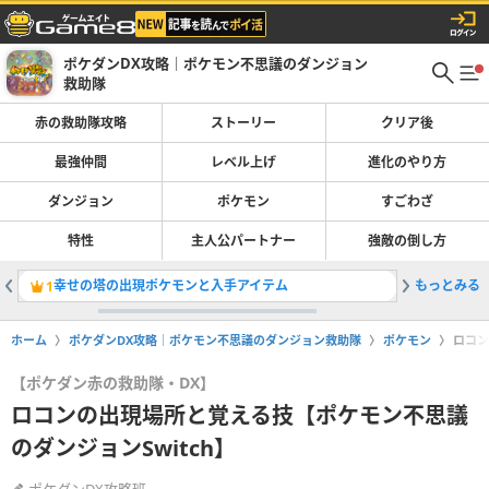
ポケダンDX攻略｜ポケモン不思議のダンジョン
救助隊
赤の救助隊攻略
ストーリー
クリア後
最強仲間
レベル上げ
進化のやり方
ダンジョン
ポケモン
すごわざ
特性
主人公パートナー
強敵の倒し方
幸せの塔の出現ポケモンと入手アイテム
もっとみる
エネコの
1
2
ホーム
ポケダンDX攻略｜ポケモン不思議のダンジョン救助隊
ポケモン
ロコン
【ポケダン赤の救助隊・DX】
ロコンの出現場所と覚える技【ポケモン不思議
のダンジョンSwitch】