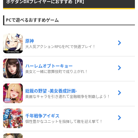
ポケダンDXプレイヤーにおすすめ【PR】
PCで遊べるおすすめゲーム
原神
大人気アクションRPGをPCで快適プレイ！
ハーレムオブトーキョー
美女と一緒に歌舞伎町で成り上がれ！
総裁の野望 -美女養成計画-
美麗なキャラを引き連れて金融戦争を制覇しよう！
千年戦争アイギス
個性豊かなユニットを指揮して敵を迎え撃て！