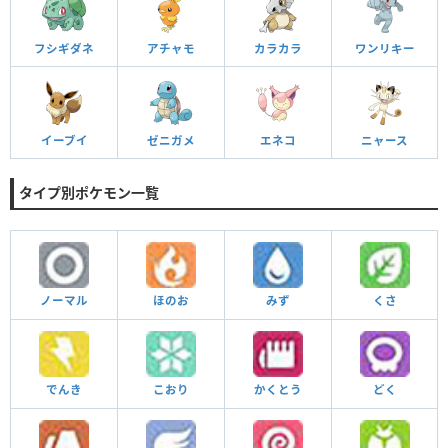
フシギダネ
アチャモ
カラカラ
ワンリキー
イーブイ
ゼニガメ
エネコ
ニャース
タイプ別ポケモン一覧
ノーマル
ほのお
みず
くさ
でんき
こおり
かくとう
どく