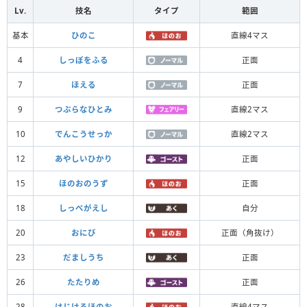
Lv.
技名
タイプ
範囲
基本
ひのこ
直線4マス
4
しっぽをふる
正面
7
ほえる
正面
9
つぶらなひとみ
直線2マス
10
でんこうせっか
直線2マス
12
あやしいひかり
正面
15
ほのおのうず
正面
18
しっぺがえし
自分
20
おにび
正面（角抜け）
23
だましうち
正面
26
たたりめ
正面
28
はじけるほのお
直線4マス