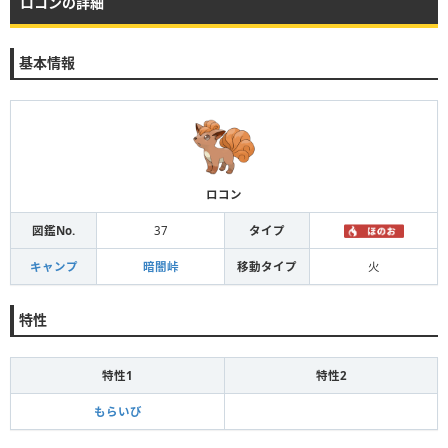
ロコンの詳細
基本情報
ロコン
図鑑No.
37
タイプ
キャンプ
暗闇峠
移動タイプ
火
特性
特性1
特性2
もらいび