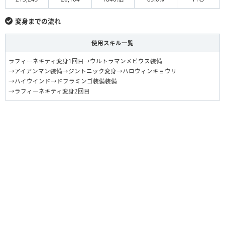
変身ラフィーネキティ
カノの番傘
F
変身までの流れ
使用スキル一覧
ラフィーネキティ変身1回目→ウルトラマンメビウス装備
→アイアンマン装備→ジントニック変身→ハロウィンキョウリ
→ハイウインド→ドフラミンゴ装備装備
→ラフィーネキティ変身2回目