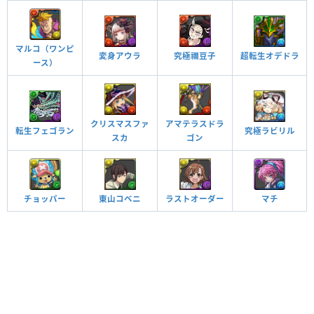
マルコ（ワンピ
究極禰豆子
超転生オデドラ
変身アウラ
ース）
クリスマスファ
アマテラスドラ
転生フェゴラン
究極ラビリル
スカ
ゴン
チョッパー
東山コベニ
ラストオーダー
マチ