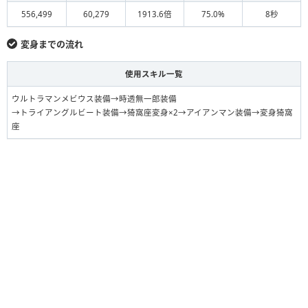
変身猗窩座
サメの魔人装備
S
556,499
60,279
1913.6倍
75.0%
8秒
変身猗窩座
ミネルヴァ装備
F
変身までの流れ
使用スキル一覧
ウルトラマンメビウス装備→時透無一郎装備
→トライアングルビート装備→猗窩座変身×2→アイアンマン装備→変身猗窩
座