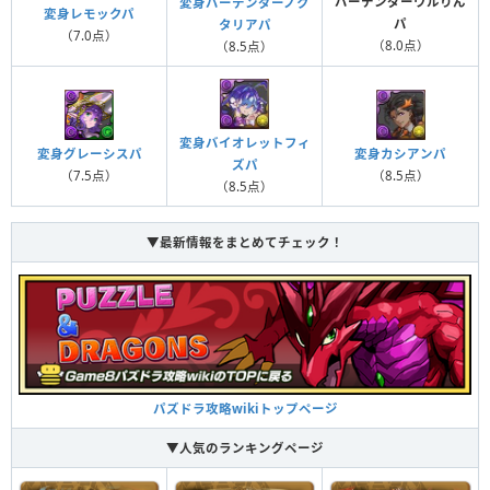
バーテンダーワルりん
変身バーテンダーノク
変身レモックパ
パ
タリアパ
（7.0点）
（8.0点）
（8.5点）
変身バイオレットフィ
変身グレーシスパ
変身カシアンパ
ズパ
（7.5点）
（8.5点）
（8.5点）
▼最新情報をまとめてチェック！
パズドラ攻略wikiトップページ
▼人気のランキングページ