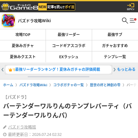
パズドラ攻略Wiki
攻略TOP
最強リーダー
最強サブ
夏休みガチャ
コードギアスコラボ
ガチャおすすめ
夏休みクエスト
EXラッシュ
テンプレ一覧
最強リーダーランキング！夏休みガチャの評価掲載
もっとみる
コードギ
1
2
ホーム
パズドラ攻略Wiki
コラボガチャの一覧
歴世の杯と神創の雫
バーテ
【パズドラ】
バーテンダーワルりんのテンプレパーティ（バ
ーテンダーワルりんパ）
パズドラ攻略班
最終更新日：2026.07.24 02:32