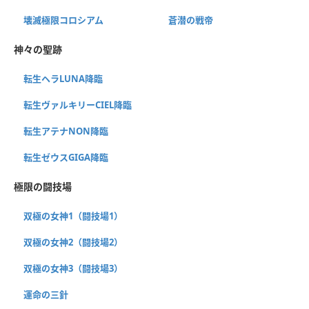
壊滅極限コロシアム
蒼潜の戦帝
神々の聖跡
転生ヘラLUNA降臨
転生ヴァルキリーCIEL降臨
転生アテナNON降臨
転生ゼウスGIGA降臨
極限の闘技場
双極の女神1（闘技場1）
双極の女神2（闘技場2）
双極の女神3（闘技場3）
運命の三針