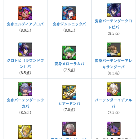
変身バーテンダークロ
変身ジントニックパ
変身エルディアブロパ
トビパ
（8.0点）
（8.0点）
（8.5点）
クロトビ（ラウンドワ
変身バーテンダーアレ
変身メローラムパ
ン）パ
キサンダーパ
（7.5点）
（8.5点）
（8.5点）
変身バーテンダートウ
バーテンダーイデアル
ビアードンパ
カパ
パ
（7.0点）
（8.5点）
（7.5点）