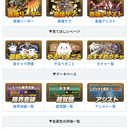
最強リーダー
最強サブ
最強アシスト
▼見てほしいページ
新キャラ評価
やるべきこと
ガチャ一覧
▼データベース
限界突破一覧
超覚醒一覧
アシスト一覧
▼各属性の評価一覧