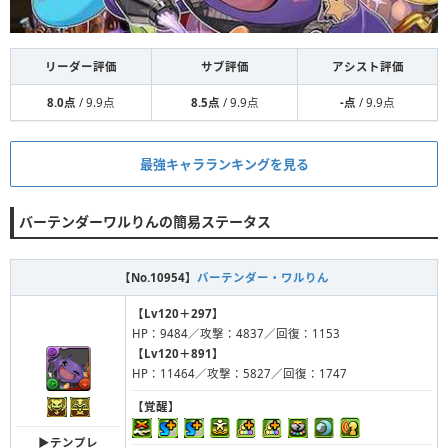
リーダー評価
サブ評価
アシスト評価
8.0点
/ 9.9点
8.5点
/ 9.9点
-点
/ 9.9点
最強キャラランキングを見る
バーテンダーワルりんの簡易ステータス
【No.10954】
バーテンダー・ワルりん
【Lv120＋297】
HP：9484／攻撃：4837／回復：1153
【Lv120＋891】
HP：11464／攻撃：5827／回復：1747
【覚醒】
▶︎テンプレ