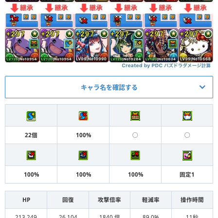
キャラ名を確認する
メイン
アシスト
バーテンダーワルりん
ドフラミンゴ装備
L
22個
100%
◯
◯
バーテンダーワルりん
飛空艇ハイウインド
S
変身ジントニック
マシロ装備
S
100%
100%
100%
固定1
アイアンマン装備（コミッ
水グレモリー
S
ク2）
HP
回復
攻撃倍率
軽減率
操作時間
ハロウィンキョウリ
ウルトラマンメビウス装備
S
213,249
26,104
1840.倍
89.0%
11秒