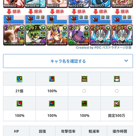
キャラ名を確認する
メイン
アシスト
デンジ＆マキマ
ウルトラマンメビウス装備
L
21個
100%
◯
◯
妓夫太郎
時透無一郎装備
S
アイアンマン装備（コミッ
ハロウィンシラナキ
S
100%
100%
100%
固定500万
ク2）
バーテンダーワルりん
トライアングルビート装備
S
HP
回復
攻撃倍率
軽減率
操作時間