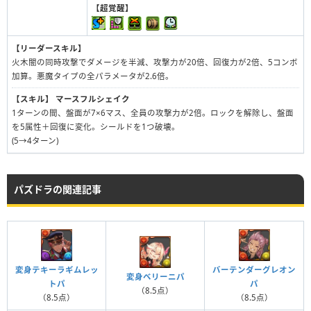
【超覚醒】
【リーダースキル】
火木闇の同時攻撃でダメージを半減、攻撃力が20倍、回復力が2倍、5コンボ
加算。悪魔タイプの全パラメータが2.6倍。
【スキル】
マースフルシェイク
1ターンの間、盤面が7×6マス、全員の攻撃力が2倍。ロックを解除し、盤面
を5属性＋回復に変化。シールドを1つ破壊。
(5→4ターン)
パズドラの関連記事
バーテンダーグレオン
変身テキーラギムレッ
変身ベリーニパ
パ
トパ
（8.5点）
（8.5点）
（8.5点）