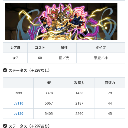
レア度
コスト
属性
タイプ
★7
60
闇／光
悪魔／神
ステータス（＋297なし）
HP
攻撃力
回復力
Lv99
3378
1458
29
Lv110
5067
2187
44
Lv120
5405
2260
45
ステータス（＋297あり）