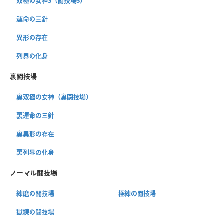
双極の女神3（闘技場3）
運命の三針
異形の存在
列界の化身
裏闘技場
裏双極の女神（裏闘技場）
裏運命の三針
裏異形の存在
裏列界の化身
ノーマル闘技場
練磨の闘技場
極練の闘技場
獄練の闘技場