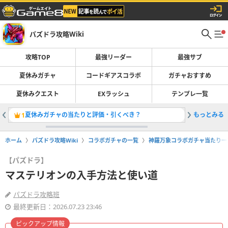
パズドラ攻略Wiki
攻略TOP
最強リーダー
最強サブ
夏休みガチャ
コードギアスコラボ
ガチャおすすめ
夏休みクエスト
EXラッシュ
テンプレ一覧
夏休みガチャの当たりと評価・引くべき？
もっとみる
最強リー
1
2
ホーム
パズドラ攻略Wiki
コラボガチャの一覧
神羅万象コラボガチャ当たり一
【パズドラ】
マステリオンの入手方法と使い道
パズドラ攻略班
最終更新日：2026.07.23 23:46
ピックアップ情報