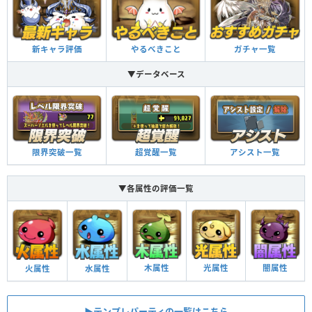
新キャラ評価
やるべきこと
ガチャ一覧
▼データベース
限界突破一覧
超覚醒一覧
アシスト一覧
▼各属性の評価一覧
木属性
光属性
闇属性
火属性
水属性
▶︎テンプレパーティの一覧はこちら