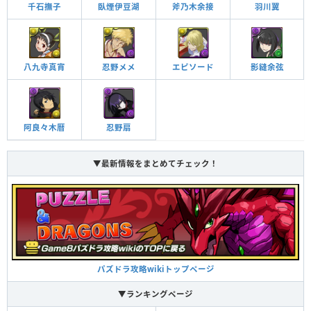
3ターンの間、火ドロップが消せなくなる。3ターンの間、ダメージ無効を貫
千石撫子
臥煙伊豆湖
斧乃木余接
羽川翼
通。
八九寺真宵
忍野メメ
エピソード
影縫余弦
覚醒スキル
効果
他のモンスターにアシストすると自分の覚醒スキル
が付与される
覚醒アシスト
阿良々木暦
忍野扇
ドロップ操作時間が延びる（1秒）
▼最新情報をまとめてチェック！
操作時間延長＋
自分と同じ属性のドロップをL字型に消すと攻撃力が
アップ（2.2倍）し、ロック状態を解除する
L字消し攻撃
暗闇攻撃を無効化することがある
暗闇耐性
パズドラ攻略wikiトップページ
暗闇攻撃を無効化することがある
▼ランキングページ
暗闇耐性