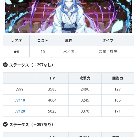
レア度
コスト
属性
タイプ
★6
15
水／闇
悪魔／攻撃
ステータス（＋297なし）
HP
攻撃力
回復力
Lv99
3588
2496
127
Lv110
4664
3245
165
Lv120
5023
3370
171
ステータス（＋297あり）