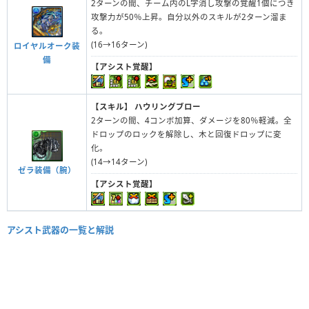
2ターンの間、チーム内のL字消し攻撃の覚醒1個につき
攻撃力が50％上昇。自分以外のスキルが2ターン溜ま
る。
(16→16ターン)
ロイヤルオーク装
備
【アシスト覚醒】
【スキル】
ハウリングブロー
2ターンの間、4コンボ加算、ダメージを80％軽減。全
ドロップのロックを解除し、木と回復ドロップに変
化。
(14→14ターン)
ゼラ装備（腕）
【アシスト覚醒】
アシスト武器の一覧と解説