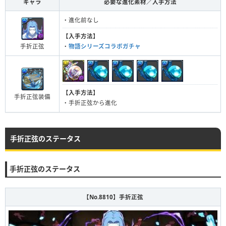
キャラ
必要な進化素材／入手方法
・進化前なし
【入手方法】
手折正弦
・
物語シリーズコラボガチャ
【入手方法】
手折正弦装備
・手折正弦から進化
手折正弦のステータス
手折正弦のステータス
【No.8810】手折正弦