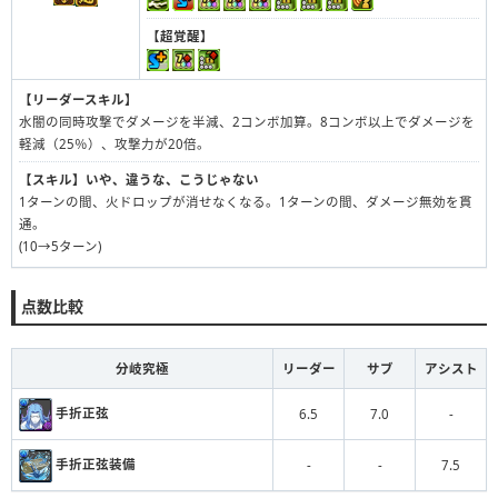
【超覚醒】
【リーダースキル】
水闇の同時攻撃でダメージを半減、2コンボ加算。8コンボ以上でダメージを
軽減（25％）、攻撃力が20倍。
【スキル】
いや、違うな、こうじゃない
1ターンの間、火ドロップが消せなくなる。1ターンの間、ダメージ無効を貫
通。
(10→5ターン)
点数比較
分岐究極
リーダー
サブ
アシスト
手折正弦
6.5
7.0
-
手折正弦装備
-
-
7.5