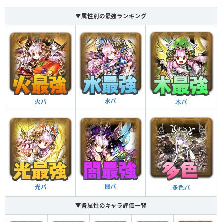
▼属性別の最強ランキング
水パ
火パ
木パ
闇パ
光パ
多色パ
▼各属性のキャラ評価一覧