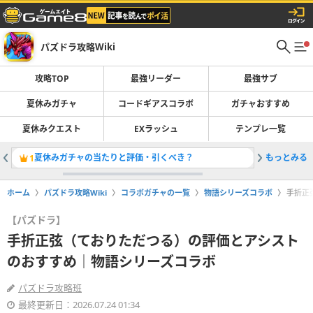
パズドラ攻略Wiki
攻略TOP
最強リーダー
最強サブ
夏休みガチャ
コードギアスコラボ
ガチャおすすめ
夏休みクエスト
EXラッシュ
テンプレ一覧
夏休みガチャの当たりと評価・引くべき？
もっとみる
最強リー
1
2
ホーム
パズドラ攻略Wiki
コラボガチャの一覧
物語シリーズコラボ
手折正
【パズドラ】
手折正弦（ておりただつる）の評価とアシスト
のおすすめ｜物語シリーズコラボ
パズドラ攻略班
最終更新日：2026.07.24 01:34