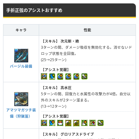
手折正弦のアシストおすすめ
キャラ
性能
【スキル】
次元斬・絶
3ターンの間、ダメージ吸収を無効化する。消せないド
ロップ状態を全回復。
(25→25ターン)
バージル装備
【アシスト覚醒】
【スキル】
高水圧
5ターンの間、回復力と水属性の攻撃力が4倍。自分以
外のスキルが2ターン溜まる。
(13→12ターン)
アマツマガツチ装
備（狩猟笛）
【アシスト覚醒】
【スキル】
グロリアスドライブ