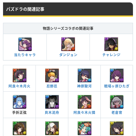
パズドラの関連記事
Lv99
3588
2496
127
物語シリーズコラボの関連記事
HP
攻撃力
回復力
Lv99
4578
2991
424
当たりキャラ
ダンジョン
チャレンジ
つけられる潜在キラー
阿良々木月火
忍野忍
神原駿河
戦場ヶ原ひたぎ
手折正弦
貝木泥舟
阿良々木火憐
老倉育
人形使い ターン数：13→13