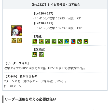
【No.2327】
レイ＆零号機・コア融合
【Lv120＋297】
HP：4156／攻撃：2983／回復：731
【Lv120＋891】
HP：6136／攻撃：3973／回復：1325
【覚醒】
【超覚醒】
【リーダースキル】
攻撃タイプのHPと回復力が2倍。HP50％以上で攻撃力が7倍。
【スキル】
私が守るもの
2ターンの間、受けるダメージを半減（50％）。
(15→8ターン)
リーダー運用を考える必要は無い