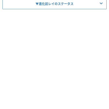
▼進化前レイのステータス
【No.702】レイ＆エヴァ零号機・特攻
【No.701】レイ＆エヴァ零号機
レア度
コスト
属性
タイプ
★5
15
光／光
攻撃／マシン
レア度
コスト
属性
タイプ
★4
10
光
攻撃／マシン
HP
攻撃力
回復力
Lv99
1935
1690
347
HP
攻撃力
回復力