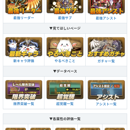
最強リーダー
最強サブ
最強アシスト
▼見てほしいページ
新キャラ評価
やるべきこと
ガチャ一覧
▼データベース
限界突破一覧
超覚醒一覧
アシスト一覧
▼各属性の評価一覧