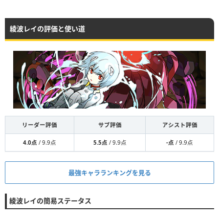
綾波レイの評価と使い道
リーダー評価
サブ評価
アシスト評価
4.0点
/ 9.9点
5.5点
/ 9.9点
-点
/ 9.9点
最強キャラランキングを見る
綾波レイの簡易ステータス