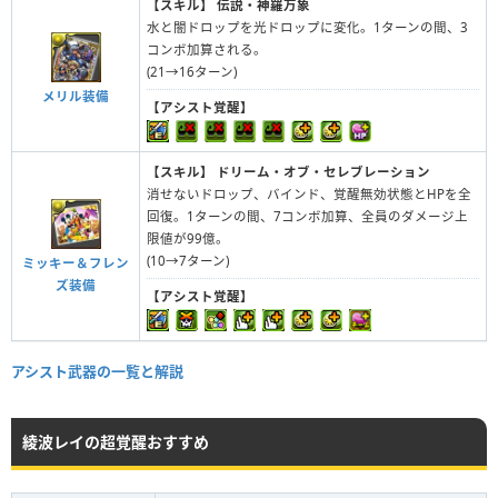
【スキル】
伝説・神羅万象
水と闇ドロップを光ドロップに変化。1ターンの間、3
コンボ加算される。
(21→16ターン)
メリル装備
【アシスト覚醒】
【スキル】
ドリーム・オブ・セレブレーション
消せないドロップ、バインド、覚醒無効状態とHPを全
回復。1ターンの間、7コンボ加算、全員のダメージ上
限値が99億。
(10→7ターン)
ミッキー＆フレン
ズ装備
【アシスト覚醒】
アシスト武器の一覧と解説
綾波レイの超覚醒おすすめ