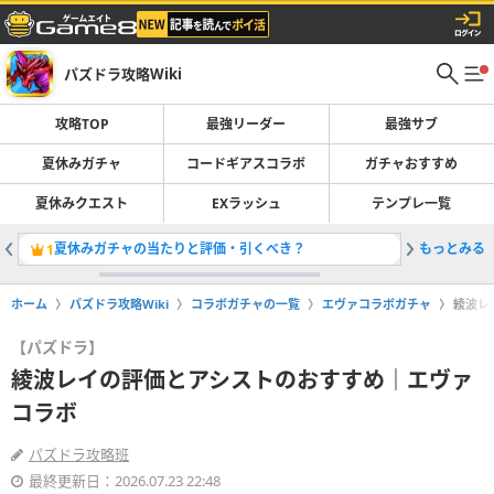
パズドラ攻略Wiki
攻略TOP
最強リーダー
最強サブ
夏休みガチャ
コードギアスコラボ
ガチャおすすめ
夏休みクエスト
EXラッシュ
テンプレ一覧
夏休みガチャの当たりと評価・引くべき？
もっとみる
最強リー
1
2
ホーム
パズドラ攻略Wiki
コラボガチャの一覧
エヴァコラボガチャ
綾波レ
【パズドラ】
綾波レイの評価とアシストのおすすめ｜エヴァ
コラボ
パズドラ攻略班
最終更新日：2026.07.23 22:48