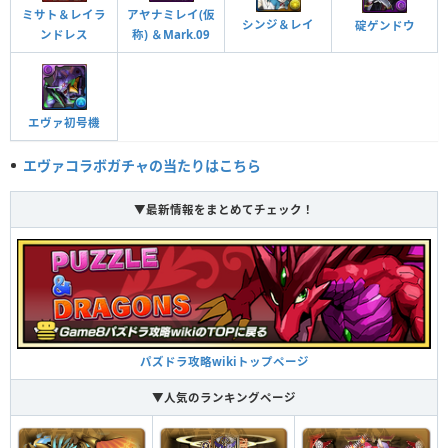
ミサト＆レイラ
アヤナミレイ(仮
攻撃タイプのHPと回復力が2倍。
シンジ＆レイ
碇ゲンドウ
ンドレス
称) ＆Mark.09
改装仕様
攻撃タイプのHPと回復力が2倍。
覚醒スキル
効果
エヴァ初号機
光ドロップを横一列でそろえて消すと光属性の攻撃
エヴァコラボガチャの当たりはこちら
力がアップする（30％）
光列強化
▼最新情報をまとめてチェック！
強化された光ドロップの出現率（40％）とダメージ
がかなりアップする（1.1449倍）
光ドロップ強化＋
ドロップを消したターン、HPが1000回復する
自動回復
パズドラ攻略wikiトップページ
▼人気のランキングページ