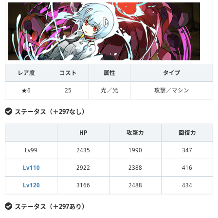
レア度
コスト
属性
タイプ
★6
25
光／光
攻撃／マシン
ステータス（＋297なし）
HP
攻撃力
回復力
Lv99
2435
1990
347
Lv110
2922
2388
416
Lv120
3166
2488
434
ステータス（＋297あり）