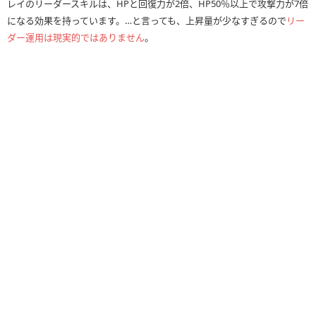
レイのリーダースキルは、HPと回復力が2倍、HP50％以上で攻撃力が7倍
になる効果を持っています。…と言っても、上昇量が少なすぎるので
リー
ダー運用は現実的ではありません
。