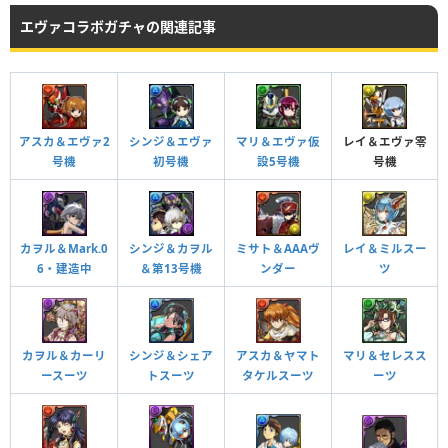
Lv99
918
684
183
HP
攻撃力
回復力
エヴァコラボガチャの関連記事
Lv99
2925
2185
644
HP
攻撃力
回復力
Lv99
1908
1179
480
つけられる潜在キラー
アスカ＆エヴァ2
シンジ＆エヴァ
マリ＆エヴァ仮
レイ＆エヴァ零
号機
初号機
設5号機
号機
つけられる潜在キラー
カヲル＆Mark.0
シンジ＆カヲル
ミサト＆AAAヴ
レイ＆ミルスー
6・建造中
＆第13号機
ンダー
ツ
私が守るもの ターン数：15→8
2ターンの間、受けるダメージを半減（50％）。
カヲル＆カーリ
シンジ＆シェア
アスカ＆ヤマト
マリ＆セレスス
ースーツ
トスーツ
タケルスーツ
ーツ
私が守るもの ターン数：15→8
2ターンの間、受けるダメージを半減（50％）。
改装仕様