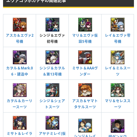
エヴァコラボガチャの関連記事
Lv99
3088
2318
515
HP
攻撃力
回復力
Lv99
1989
1238
413
つけられる潜在キラー
アスカ＆エヴァ2
シンジ＆エヴァ
マリ＆エヴァ仮
レイ＆エヴァ零
号機
初号機
設5号機
号機
つけられる潜在キラー
カヲル＆Mark.0
シンジ＆カヲル
ミサト＆AAAヴ
レイ＆ミルスー
6・建造中
＆第13号機
ンダー
ツ
逃げちゃダメだ ターン数：12→5
ドロップのロック状態を解除。木ドロップを水に、回復ドロップを闇に変
カヲル＆カーリ
シンジ＆シェア
アスカ＆ヤマト
マリ＆セレスス
化。
ースーツ
トスーツ
タケルスーツ
ーツ
逃げちゃダメだ ターン数：12→5
ドロップのロック状態を解除。木ドロップを水に、回復ドロップを闇に変
化。
NERV仕様
ミサト＆レイラ
アヤナミレイ(仮
シンジ＆レイ
碇ゲンドウ