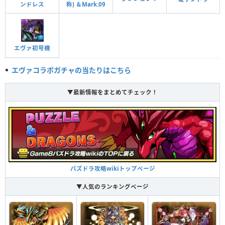
ンドレス
称) ＆Mark.09
攻撃タイプの全パラメータが1.5倍。
NERV仕様
攻撃タイプの全パラメータが1.5倍。
エヴァ初号機
覚醒スキル
効果
エヴァコラボガチャの当たりはこちら
水ドロップを横一列でそろえて消すと水属性の攻撃
力がアップする（30％）
水列強化
▼最新情報をまとめてチェック！
強化された水ドロップの出現率（40％）とダメージ
がかなりアップする（1.1449倍）
水ドロップ強化＋
ドロップを消したターン、HPが1000回復する
自動回復
パズドラ攻略wikiトップページ
▼人気のランキングページ