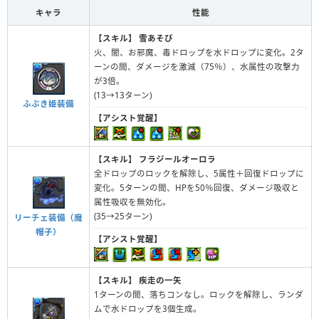
キャラ
性能
【スキル】
雪あそび
火、闇、お邪魔、毒ドロップを水ドロップに変化。2タ
ーンの間、ダメージを激減（75％）、水属性の攻撃力
が3倍。
(13→13ターン)
ふぶき姫装備
【アシスト覚醒】
【スキル】
フラジールオーロラ
全ドロップのロックを解除し、5属性＋回復ドロップに
変化。5ターンの間、HPを50％回復、ダメージ吸収と
属性吸収を無効化。
(35→25ターン)
リーチェ装備（魔
帽子）
【アシスト覚醒】
【スキル】
疾走の一矢
1ターンの間、落ちコンなし。ロックを解除し、ランダ
ムで水ドロップを3個生成。