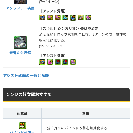
(7→1ターン)
アタランテー装備
【アシスト覚醒】
【スキル】
シンカリオンH5はやぶさ
消せないドロップ状態を全回復。2ターンの間、属性吸
収を無効化する。
(15→15ターン)
発音ミク装備
【アシスト覚醒】
アシスト武器の一覧と解説
シンジの超覚醒おすすめ
超覚醒
効果
自分自身へのバインド攻撃を無効化する
バインド耐性＋