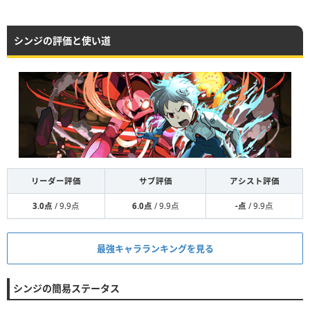
シンジの評価と使い道
リーダー評価
サブ評価
アシスト評価
3.0点
/ 9.9点
6.0点
/ 9.9点
-点
/ 9.9点
最強キャラランキングを見る
シンジの簡易ステータス