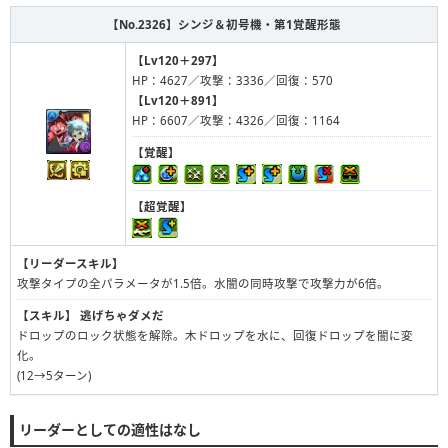
【No.2326】
シンジ＆初号機・第1覚醒形態
【Lv120＋297】
HP：4627／攻撃：3336／回復：570
【Lv120＋891】
HP：6607／攻撃：4326／回復：1164
【覚醒】
【超覚醒】
【リーダースキル】
攻撃タイプの全パラメータが1.5倍。水闇の同時攻撃で攻撃力が6倍。
【スキル】
逃げちゃダメだ
ドロップのロック状態を解除。木ドロップを水に、回復ドロップを闇に変
化。
(12→5ターン)
リーダーとしての適性はなし