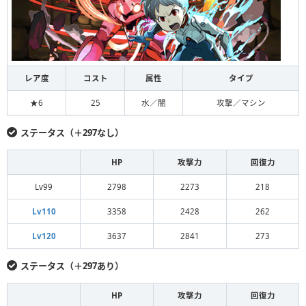
レア度
コスト
属性
タイプ
★6
25
水／闇
攻撃／マシン
ステータス（＋297なし）
HP
攻撃力
回復力
Lv99
2798
2273
218
Lv110
3358
2428
262
Lv120
3637
2841
273
ステータス（＋297あり）
HP
攻撃力
回復力