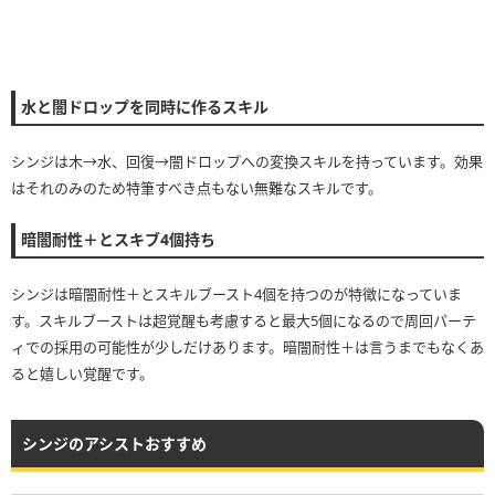
水と闇ドロップを同時に作るスキル
シンジは木→水、回復→闇ドロップへの変換スキルを持っています。効果
はそれのみのため特筆すべき点もない無難なスキルです。
暗闇耐性＋とスキブ4個持ち
シンジは暗闇耐性＋とスキルブースト4個を持つのが特徴になっていま
す。スキルブーストは超覚醒も考慮すると最大5個になるので周回パーテ
ィでの採用の可能性が少しだけあります。暗闇耐性＋は言うまでもなくあ
ると嬉しい覚醒です。
シンジのアシストおすすめ