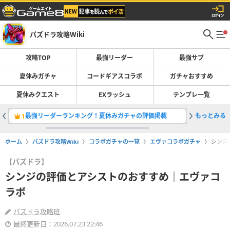
パズドラ攻略Wiki
攻略TOP
最強リーダー
最強サブ
夏休みガチャ
コードギアスコラボ
ガチャおすすめ
夏休みクエスト
EXラッシュ
テンプレ一覧
最強リーダーランキング！夏休みガチャの評価掲載
もっとみる
コードギ
1
2
ホーム
パズドラ攻略Wiki
コラボガチャの一覧
エヴァコラボガチャ
シンジ
【パズドラ】
シンジの評価とアシストのおすすめ｜エヴァコ
ラボ
パズドラ攻略班
最終更新日：2026.07.23 22:46