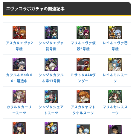
Lv99
1195
562
206
エヴァコラボガチャの関連記事
HP
攻撃力
回復力
Lv99
2185
1057
503
アスカ＆エヴァ2
シンジ＆エヴァ
マリ＆エヴァ仮
レイ＆エヴァ零
号機
初号機
設5号機
号機
つけられる潜在キラー
カヲル＆Mark.0
シンジ＆カヲル
ミサト＆AAAヴ
レイ＆ミルスー
6・建造中
＆第13号機
ンダー
ツ
カヲル＆カーリ
シンジ＆シェア
アスカ＆ヤマト
マリ＆セレスス
ースーツ
トスーツ
タケルスーツ
ーツ
綾波レイならどうするの？ ターン数：16→10
最上段横1列を闇ドロップに変化。2ターンの間、受けるダメージを半減。