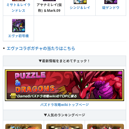
ミサト＆レイラ
アヤナミレイ(仮
シンジ＆レイ
碇ゲンドウ
ンドレス
称) ＆Mark.09
AAAヴンダー本来の主
回復とマシンタイプのHPと攻撃力が2倍。闇を6個以上つなげて消すと攻撃力
が5倍、回復力は2倍。
エヴァ初号機
エヴァコラボガチャの当たりはこちら
▼最新情報をまとめてチェック！
パズドラ攻略wikiトップページ
▼人気のランキングページ