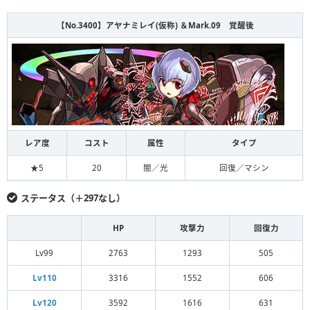
【No.3400】アヤナミレイ(仮称) ＆Mark.09 覚醒後
レア度
コスト
属性
タイプ
★5
20
闇／光
回復／マシン
ステータス（＋297なし）
HP
攻撃力
回復力
Lv99
2763
1293
505
Lv110
3316
1552
606
Lv120
3592
1616
631