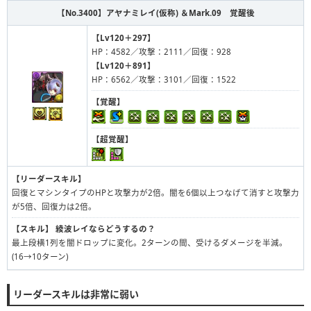
【No.3400】
アヤナミレイ(仮称) ＆Mark.09 覚醒後
【Lv120＋297】
HP：4582／攻撃：2111／回復：928
【Lv120＋891】
HP：6562／攻撃：3101／回復：1522
【覚醒】
【超覚醒】
【リーダースキル】
回復とマシンタイプのHPと攻撃力が2倍。闇を6個以上つなげて消すと攻撃力
が5倍、回復力は2倍。
【スキル】
綾波レイならどうするの？
最上段横1列を闇ドロップに変化。2ターンの間、受けるダメージを半減。
(16→10ターン)
リーダースキルは非常に弱い