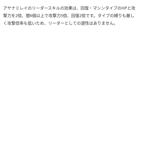
アヤナミレイのリーダースキルの効果は、回復・マシンタイプのHPと攻
撃力を2倍、闇6個以上で攻撃力5倍、回復2倍です。タイプの縛りも厳し
く攻撃倍率も低いため、リーダーとしての適性はありません。