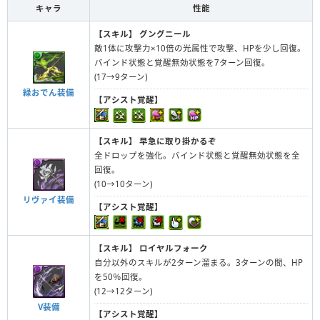
キャラ
性能
【スキル】
グングニール
敵1体に攻撃力×10倍の光属性で攻撃、HPを少し回復。
バインド状態と覚醒無効状態を7ターン回復。
(17→9ターン)
緑おでん装備
【アシスト覚醒】
【スキル】
早急に取り掛かるぞ
全ドロップを強化。バインド状態と覚醒無効状態を全
回復。
(10→10ターン)
リヴァイ装備
【アシスト覚醒】
【スキル】
ロイヤルフォーク
自分以外のスキルが2ターン溜まる。3ターンの間、HP
を50％回復。
(12→12ターン)
V装備
【アシスト覚醒】