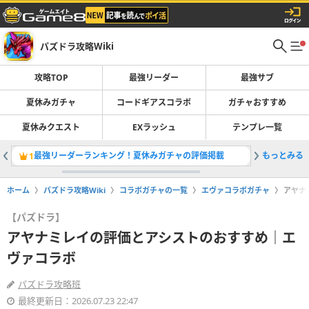
パズドラ攻略Wiki
攻略TOP
最強リーダー
最強サブ
夏休みガチャ
コードギアスコラボ
ガチャおすすめ
夏休みクエスト
EXラッシュ
テンプレ一覧
最強リーダーランキング！夏休みガチャの評価掲載
もっとみる
コードギ
1
2
ホーム
パズドラ攻略Wiki
コラボガチャの一覧
エヴァコラボガチャ
アヤナ
【パズドラ】
アヤナミレイの評価とアシストのおすすめ｜エ
ヴァコラボ
パズドラ攻略班
最終更新日：2026.07.23 22:47