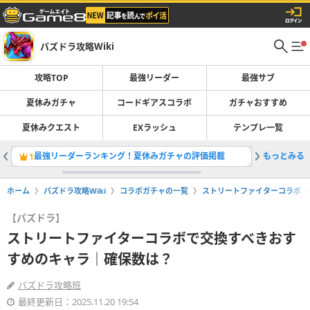
パズドラ攻略Wiki
攻略TOP
最強リーダー
最強サブ
夏休みガチャ
コードギアスコラボ
ガチャおすすめ
夏休みクエスト
EXラッシュ
テンプレ一覧
最強リーダーランキング！夏休みガチャの評価掲載
もっとみる
夏休みガ
1
2
ホーム
パズドラ攻略Wiki
コラボガチャの一覧
ストリートファイターコラボ
【パズドラ】
ストリートファイターコラボで交換すべきおす
すめのキャラ｜確保数は？
パズドラ攻略班
最終更新日：2025.11.20 19:54