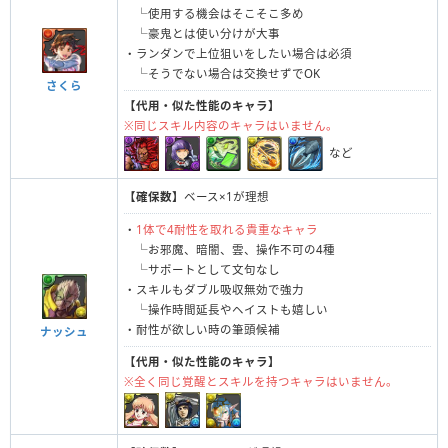
└使用する機会はそこそこ多め
└豪鬼とは使い分けが大事
・ランダンで上位狙いをしたい場合は必須
└そうでない場合は交換せずでOK
さくら
【代用・似た性能のキャラ】
※同じスキル内容のキャラはいません。
など
【確保数】
ベース×1が理想
・
1体で4耐性を取れる貴重なキャラ
└お邪魔、暗闇、雲、操作不可の4種
└サポートとして文句なし
・スキルもダブル吸収無効で強力
└操作時間延長やヘイストも嬉しい
・耐性が欲しい時の筆頭候補
ナッシュ
【代用・似た性能のキャラ】
※全く同じ覚醒とスキルを持つキャラはいません。