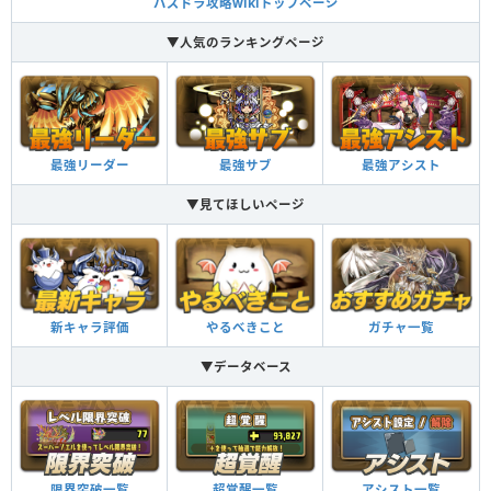
パズドラ攻略wikiトップページ
▼人気のランキングページ
最強リーダー
最強サブ
最強アシスト
▼見てほしいページ
新キャラ評価
やるべきこと
ガチャ一覧
▼データベース
限界突破一覧
超覚醒一覧
アシスト一覧