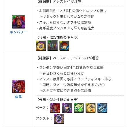
【確保数】
アシスト×1が理想
・お邪魔耐性＋と5属性の強化ドロップを持つ
└ギミック対策としてかなり高性能
・スキルも腐らないダブル吸収無効
・高難易度ダンジョンで輝く可能性大
キンバリー
【代用・似た性能のキャラ】
【確保数】
ベース×1、アシスト×1が理想
・ランダンで強い固定4色目覚めを持つ本体
└春日野さくらとは使い分け
・アシストは周回でも輝くグラビティスキル持ち
└同時にダメージ吸収無効を使えるのが◯
└スキブを確保できる点も高評価
豪鬼
【代用・似た性能のキャラ】
ベース：
アシスト：