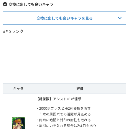
交換に出しても良いキャラ
交換に出しても良いキャラを見る
## Sランク
さくら
ナッシュ
キンバリー
豪鬼
覚醒幻神・オー
永劫の青龍喚
サガット
春麗
ディン
士・ソニア
キャラ
評価
【確保数】
アシスト×1が理想
・2000倍ブレスと横2列変換を両立
滅翼の龍帝王・
└木の周回パでの活躍が見込める
金風の碧龍喚
宝冠の聖魔王・
神月かりん
シェリアス＝ル
・同時に暗闇と封印の耐性も取れる
士・カエデ
パイモン
ーツ
・周回に力を入れる場合は2体目もあり