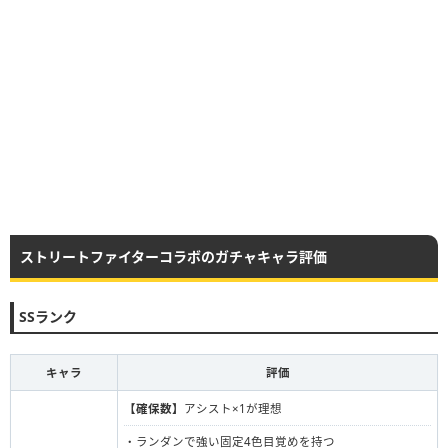
ストリートファイターコラボのガチャキャラ評価
SSランク
キャラ
評価
【確保数】
アシスト×1が理想
・ランダンで強い固定4色目覚めを持つ