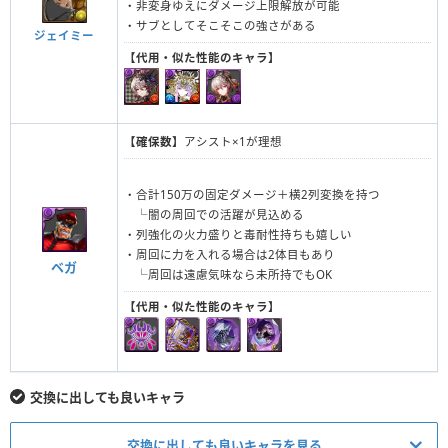
・非変身ゆえにダメージ上限解放が可能
・サブとしてそこそこの強さがある
ジェイミー
【代用・似た性能のキャラ】
【確保数】
アシスト×1が理想
・合計150万の固定ダメージ＋横2列変換を持つ
└闇の周回での活躍が見込める
・列強化の火力盛りと毒耐性持ちも嬉しい
・周回に力を入れる場合は2体目もあり
ベガ
└周回は遠慮気味なら未所持でもOK
【代用・似た性能のキャラ】
交換に出しても良いキャラ
交換に出しても良いキャラを見る