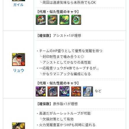
└周回は遠慮気味なら未所持でもOK
ガイル
【代用・似た性能のキャラ】
冥瞳の魔神爵・
零龍喚士・ネイ
グレモリー
【確保数】
アシスト×1が理想
・チームのHP盛りとして優秀な覚醒を持つ
└封印耐性まで噛み合うと◎
└アシストとしてかなりの高性能
・一応殺意リュウが4体でループするが...
リュウ
└かなりマニアックな編成になる
【代用・似た性能のキャラ】
など
【確保数】
原作版×1が理想
・高速だがルーレットループが可能
└欠損対策として有効
・火力覚醒豊富かつHPも同時に盛れる