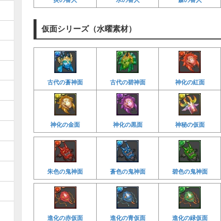
仮面シリーズ（水曜素材）
古代の蒼神面
古代の碧神面
神化の紅面
神化の金面
神化の黒面
神秘の仮面
朱色の鬼神面
蒼色の鬼神面
碧色の鬼神面
進化の赤仮面
進化の青仮面
進化の緑仮面