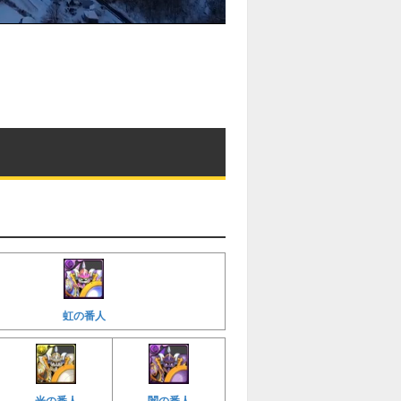
虹の番人
光の番人
闇の番人