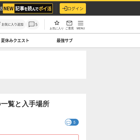
活
ログイン
5
お気に入り追加
ご意見
MENU
お気に入り
夏休みクエスト
最強サブ
の一覧と入手場所
5