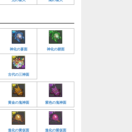
神化の蒼面
神化の碧面
古代の三神面
黄金の鬼神面
紫色の鬼神面
進化の黄仮面
進化の紫仮面