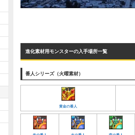
進化素材用モンスターの入手場所一覧
番人シリーズ（火曜素材）
黄金の番人
炎の番人
水の番人
森の番人