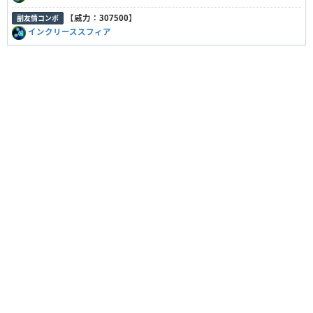
【
威力：307500
】
副友情コンボ
インクリーススフィア