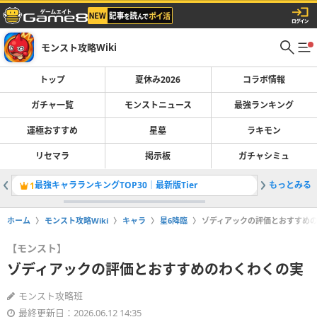
モンスト攻略Wiki
トップ
夏休み2026
コラボ情報
ガチャ一覧
モンストニュース
最強ランキング
運極おすすめ
星墓
ラキモン
リセマラ
掲示板
ガチャシミュ
最強キャラランキングTOP30｜最新版Tier
もっとみる
ランク上
1
2
ホーム
モンスト攻略Wiki
キャラ
星6降臨
ゾディアックの評価とおすすめ
【モンスト】
ゾディアックの評価とおすすめのわくわくの実
モンスト攻略班
最終更新日：2026.06.12 14:35