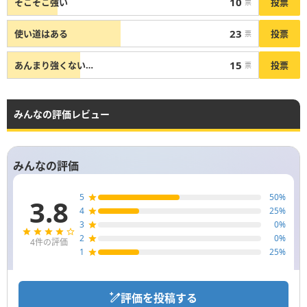
10
投票
そこそこ強い
票
23
投票
使い道はある
票
15
投票
あんまり強くない…
票
みんなの評価レビュー
みんなの評価
5
50
%
3.8
4
25
%
3
0
%
2
0
%
4
件の評価
1
25
%
評価を投稿する