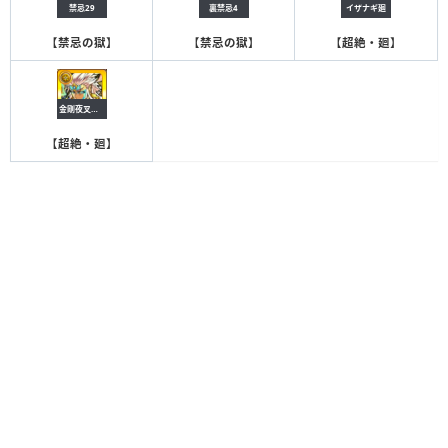
禁忌29
裏禁忌4
イザナギ廻
【
禁忌の獄
】
【
禁忌の獄
】
【
超絶・廻
】
金剛夜叉明王廻
【
超絶・廻
】