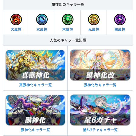
属性別のキャラ一覧
火属性
水属性
木属性
光属性
闇属性
人気のキャラ一覧記事
真獣神化キャラ一覧
獣神化改キャラ一覧
獣神化キャラ一覧
星6ガチャキャラ一覧