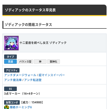
ゾディアックのステータス早見表
ゾディアックの簡易ステータス
十二星座を統べし女王 ゾディアック
タイプ
貫通
バランス型
神
獣神化
アビリティ
アンチダメージウォール
/
超マインスイーパー
アンチ魔法陣
/
アンチ転送壁
SS
3点マーカー（16+4ターン）
【
威力：154980
】
友情コンボ
爆絶ホーミング6