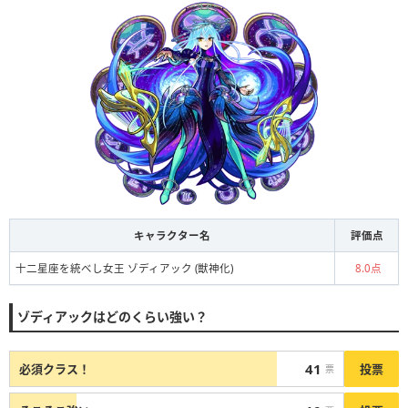
キャラクター名
評価点
十二星座を統べし女王 ゾディアック (獣神化)
8.0点
ゾディアックはどのくらい強い？
41
投票
必須クラス！
票