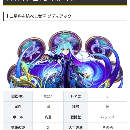
十二星座を統べし女王 ゾディアック
図鑑NO.
9227
レア度
6
属性
闇
種族
神
ボール
貫通
戦闘型
バランス
英雄の証
2
入手方法
その他