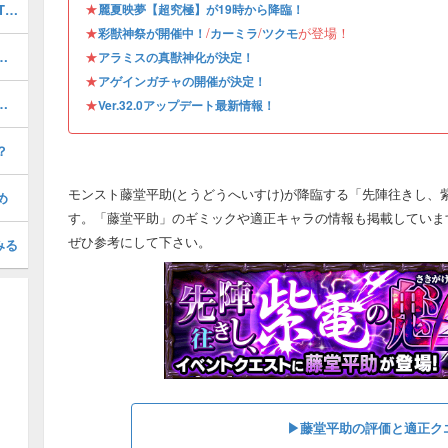
★
最強キャラランキングTOP30｜最新版Tier
麗夏映夢【超究極】が19時から降臨！
★
/
/
が登場！
彩獣神祭が開催中！
カーミラ
ツクモ
）の評価とおすすめのわくわくの実
★
アラミスの真獣神化が決定！
★
アゲインガチャの開催が決定！
の評価とおすすめのわくわくの実
★
Ver.32.0アップデート最新情報！
？
モンスト藤堂平助(とうどうへいすけ)が降臨する「先陣往きし、
め
す。「藤堂平助」のギミックや適正キャラの情報も掲載していま
ぜひ参考にして下さい。
みる
▶藤堂平助の評価と適正ク