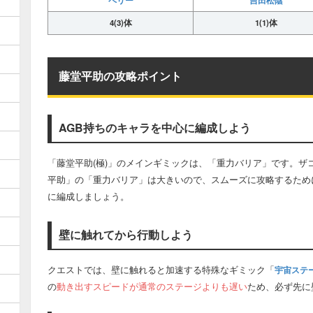
4(3)体
1(1)体
藤堂平助の攻略ポイント
AGB持ちのキャラを中心に編成しよう
「藤堂平助(極)」のメインギミックは、「重力バリア」です。ザ
平助」の「重力バリア」は大きいので、スムーズに攻略するため
に編成しましょう。
壁に触れてから行動しよう
クエストでは、壁に触れると加速する特殊なギミック「
宇宙ステ
の
動き出すスピードが通常のステージよりも遅い
ため、必ず先に