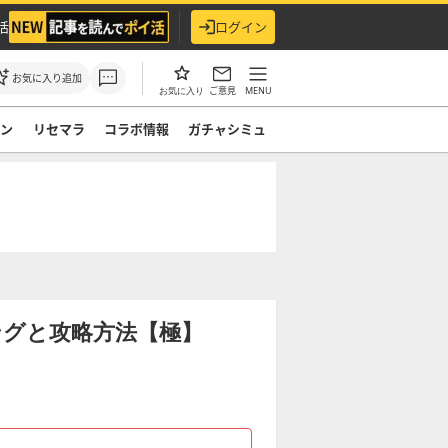
活
ログイン
お気に入り追加
ご意見
MENU
お気に入り
モン
リセマラ
コラボ情報
ガチャシミュ
ングと攻略方法【極】