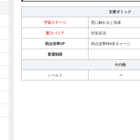
主要ギミック
宇宙ステージ
壁に触れると加速
重力バリア
対策必須
弱点倍率UP
弱点攻撃時6倍ダメージ
貫通制限
-
その他
シールド
ー