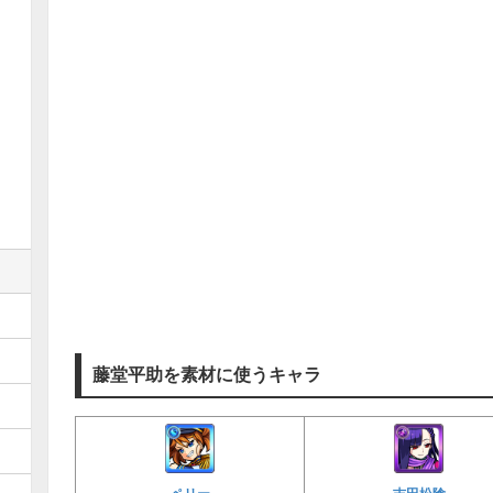
藤堂平助を素材に使うキャラ
ペリー
吉田松陰