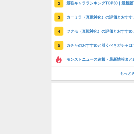
2
カーミラ（真獣神化
3
ツクモ（真獣神化）
4
ガチャのおすすめと引くべきガチャは
5
モンストニュース速報・最新情報まと
もっと