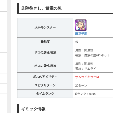
先陣往きし、紫電の魁
入手モンスター
藤堂平助
難易度
極
属性：闇属性
ザコの属性/種族
種族：魔族/幻獣/ロボット
属性：闇属性
ボスの属性/種族
種族：サムライ
ボスのアビリティ
サムライキラーM
スピクリターン
20ターン
タイムランク
Sランク：03:00
ギミック情報