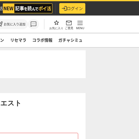
活
ログイン
お気に入り追加
ご意見
MENU
お気に入り
モン
リセマラ
コラボ情報
ガチャシミュ
クエスト