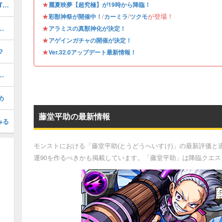
★
最強キャラランキングTOP30｜最新版Tier
麗夏映夢【超究極】が19時から降臨！
★
/
/
が登場！
彩獣神祭が開催中！
カーミラ
ツクモ
）の評価とおすすめのわくわくの実
★
アラミスの真獣神化が決定！
★
アゲインガチャの開催が決定！
？
★
Ver.32.0アップデート最新情報！
の評価とおすすめのわくわくの実
め
藤堂平助の最新情報
みる
モンストにおける「藤堂平助(とうどうへいすけ)」の最新評価と
運90を作るべきかも掲載しています。「藤堂平助」は降臨クエ