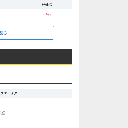
評価点
5.5点
見る
ステータス
速壁