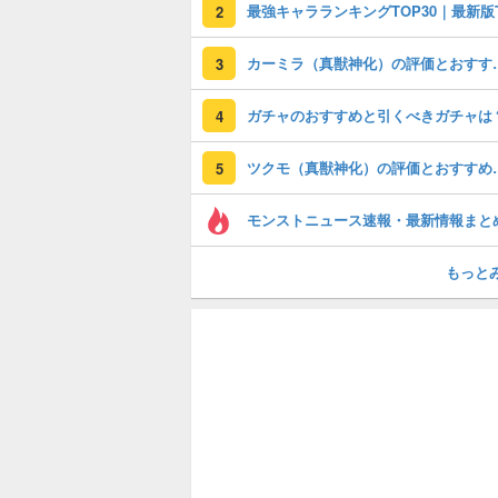
2
カーミラ（真獣神化
3
ガチャのおすすめと引くべきガチャは
4
ツクモ（真獣神化）
5
モンストニュース速報・最新情報まと
もっと