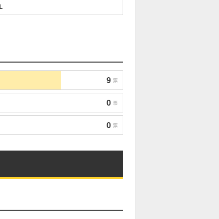
L
9
票
0
票
0
票