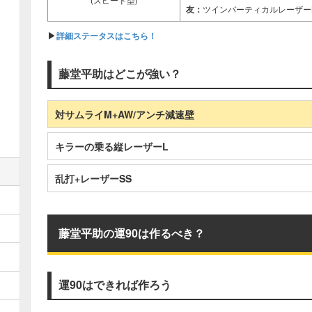
(スピード型)
友：
ツインバーティカルレーザー
▶
詳細ステータスはこちら！
藤堂平助はどこが強い？
対サムライM+AW/アンチ減速壁
キラーの乗る縦レーザーL
乱打+レーザーSS
藤堂平助の運90は作るべき？
運90はできれば作ろう