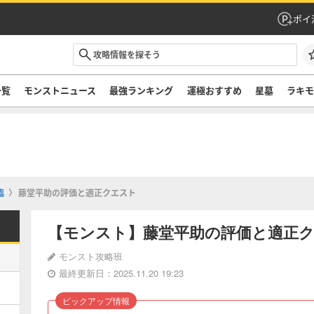
ポイ
一覧
モンストニュース
最強ランキング
運極おすすめ
星墓
ラキ
臨
藤堂平助の評価と適正クエスト
【モンスト】藤堂平助の評価と適正
モンスト攻略班
最終更新日：2025.11.20 19:23
ピックアップ情報