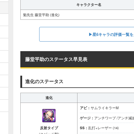
キャラクター名
魁先生 藤堂平助 (進化)
▶星6キャラの評価一覧を
藤堂平助のステータス早見表
進化のステータス
進化
アビ：
サムライキラーM
ゲージ：
アンチワープ /アンチ減
反射タイプ
SS：
乱打+レーザー (14)