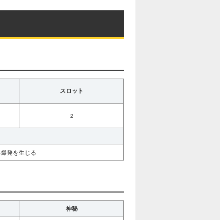
スロット
2
る爆発を生じる
神秘