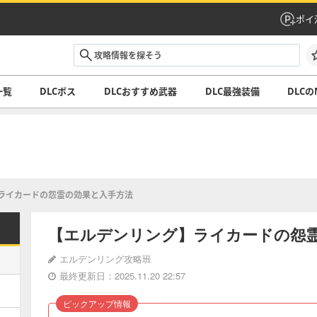
ポイ
一覧
DLCボス
DLCおすすめ武器
DLC最強装備
DLCの
ライカードの怨霊の効果と入手方法
【エルデンリング】ライカードの怨
エルデンリング攻略班
最終更新日：2025.11.20 22:57
ピックアップ情報