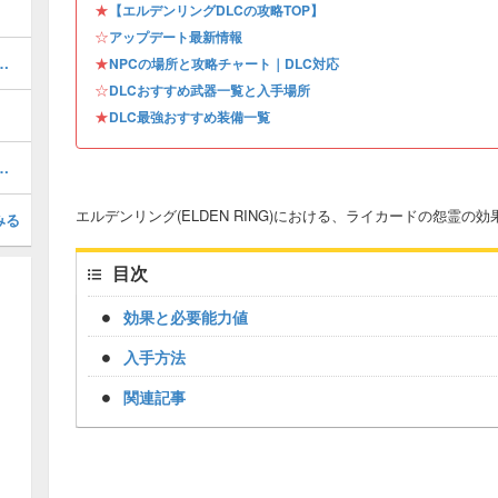
★
【エルデンリングDLCの攻略TOP】
☆
アップデート最新情報
効率的な進め方｜マルギット戦まで
★
NPCの場所と攻略チャート｜DLC対応
☆
DLCおすすめ武器一覧と入手場所
★
DLC最強おすすめ装備一覧
ランキングとステータス比較
エルデンリング(ELDEN RING)における、ライカードの怨霊の
みる
目次
効果と必要能力値
入手方法
関連記事