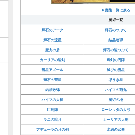
▶︎魔術一覧に戻る
魔術一覧
輝石のアーク
輝石のつぶて
輝石の流星
結晶連弾
魔力の盾
輝石の速つぶて
カーリアの速剣
輝剣の円陣
彗星アズール
滅びの流星
輝石の彗星
ほうき星
結晶散弾
ハイマの砲丸
ハイマの大槌
魔術の地
巨剣陣
ローレッタの大弓
ラニの暗月
カーリアの大剣
アデューラの月の剣
氷結の武器