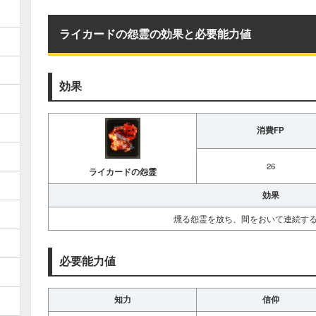
ライカードの怨霊の効果と必要能力値
効果
消費FP
26
ライカードの怨霊
効果
燻る怨霊を放ち、間をおいて連続す
必要能力値
知力
信仰