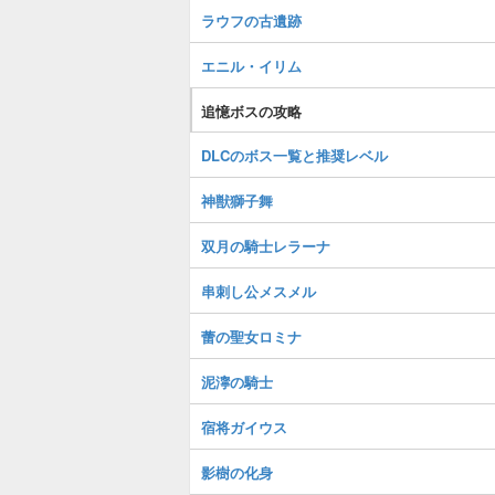
ラウフの古遺跡
エニル・イリム
追憶ボスの攻略
DLCのボス一覧と推奨レベル
神獣獅子舞
双月の騎士レラーナ
串刺し公メスメル
蕾の聖女ロミナ
泥濘の騎士
宿将ガイウス
影樹の化身