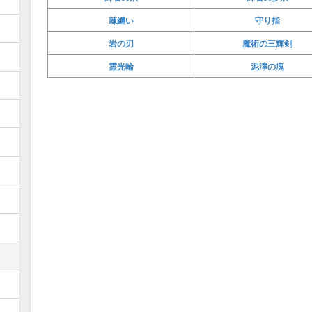
棘纏い
守り指
岩の刃
魔術の三輝剣
霊光輪
泥濘の塊