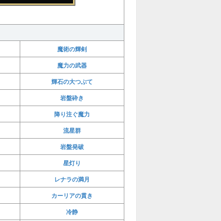
魔術の輝剣
魔力の武器
輝石の大つぶて
岩盤砕き
降り注ぐ魔力
流星群
岩盤発破
星灯り
レナラの満月
カーリアの貫き
冷静