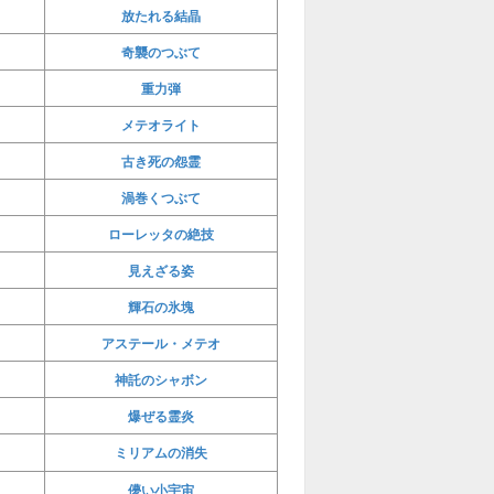
放たれる結晶
奇襲のつぶて
重力弾
メテオライト
古き死の怨霊
渦巻くつぶて
ローレッタの絶技
見えざる姿
輝石の氷塊
アステール・メテオ
神託のシャボン
爆ぜる霊炎
ミリアムの消失
儚い小宇宙