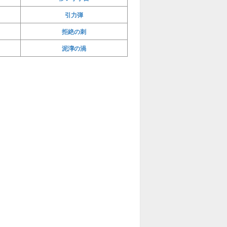
引力弾
拒絶の刺
泥濘の渦