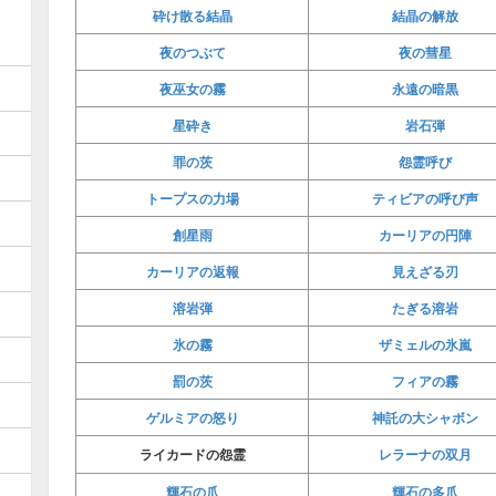
砕け散る結晶
結晶の解放
夜のつぶて
夜の彗星
夜巫女の霧
永遠の暗黒
星砕き
岩石弾
罪の茨
怨霊呼び
トープスの力場
ティビアの呼び声
創星雨
カーリアの円陣
カーリアの返報
見えざる刃
溶岩弾
たぎる溶岩
氷の霧
ザミェルの氷嵐
罰の茨
フィアの霧
ゲルミアの怒り
神託の大シャボン
レラーナの双月
ライカードの怨霊
輝石の爪
輝石の多爪