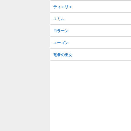
ティエリエ
ユミル
ヨラーン
エーゴン
竜餐の巫女