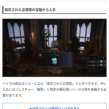
改宗された辺境塔の宝箱から入手
ハイマの砲丸は
リエーニエ
の「改宗された辺境塔」で入手できます。中に
入るにはジェスチャー「叡智」と特定の輝石頭シリーズの兜を装備する必
要があります。
▶︎改宗された辺境塔の入り方を見る