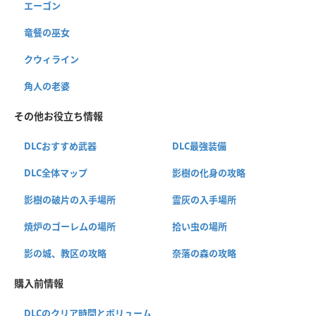
エーゴン
竜餐の巫女
クウィライン
角人の老婆
その他お役立ち情報
DLCおすすめ武器
DLC最強装備
DLC全体マップ
影樹の化身の攻略
影樹の破片の入手場所
霊灰の入手場所
焼炉のゴーレムの場所
拾い虫の場所
影の城、教区の攻略
奈落の森の攻略
購入前情報
DLCのクリア時間とボリューム