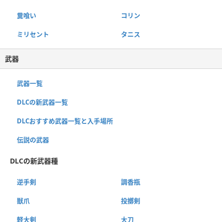
糞喰い
コリン
ミリセント
タニス
武器
武器一覧
DLCの新武器一覧
DLCおすすめ武器一覧と入手場所
伝説の武器
DLCの新武器種
逆手剣
調香瓶
獣爪
投擲剣
軽大剣
大刀