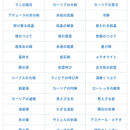
ラニの暗月
カーリアの大剣
カーリアの貫き
アデューラの月の剣
氷結の武器
冷静
砕け散る結晶
結晶の解放
放たれる結晶
夜のつぶて
夜の彗星
奇襲のつぶて
夜巫女の霧
永遠の暗黒
重力弾
星砕き
岩石弾
メテオライト
罪の茨
怨霊呼び
古き死の怨霊
トープスの力場
ティビアの呼び声
渦巻くつぶて
創星雨
カーリアの円陣
ローレッタの絶技
カーリアの返報
見えざる刃
見えざる姿
溶岩弾
たぎる溶岩
輝石の氷塊
氷の霧
ザミェルの氷嵐
アステール・メテオ