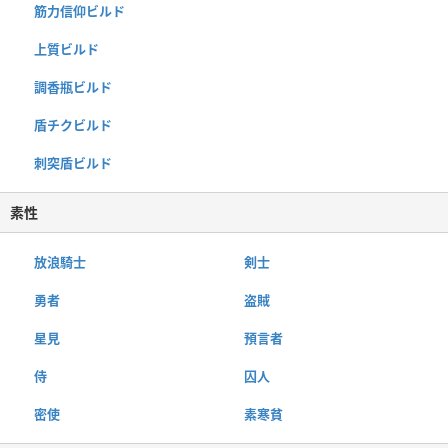
筋力信仰ビルド
上質ビルド
調香瓶ビルド
盾チクビルド
刺突盾ビルド
素性
放浪騎士
剣士
勇者
盗賊
星見
預言者
侍
囚人
密使
素寒貧