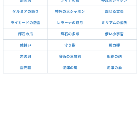
罰の茨
フィアの霧
神託のシャボン
ゲルミアの怒り
神託の大シャボン
爆ぜる霊炎
ライカードの怨霊
レラーナの双月
ミリアムの消失
輝石の爪
輝石の多爪
儚い小宇宙
棘纏い
守り指
引力弾
岩の刃
魔術の三輝剣
拒絶の刺
霊光輪
泥濘の塊
泥濘の渦