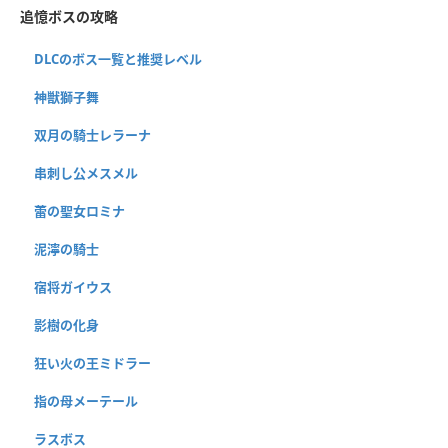
追憶ボスの攻略
DLCのボス一覧と推奨レベル
神獣獅子舞
双月の騎士レラーナ
串刺し公メスメル
蕾の聖女ロミナ
泥濘の騎士
宿将ガイウス
影樹の化身
狂い火の王ミドラー
指の母メーテール
ラスボス