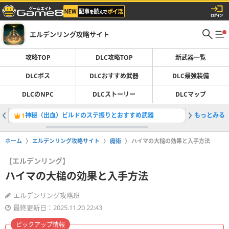
エルデンリング攻略サイト
攻略TOP
DLC攻略TOP
新武器一覧
DLCボス
DLCおすすめ武器
DLC最強装備
DLCのNPC
DLCストーリー
DLCマップ
神秘（出血）ビルドのステ振りとおすすめ武器
もっとみる
ミリセン
1
2
ホーム
エルデンリング攻略サイト
魔術
ハイマの大槌の効果と入手方法
【エルデンリング】
ハイマの大槌の効果と入手方法
エルデンリング攻略班
最終更新日：2025.11.20 22:43
ピックアップ情報