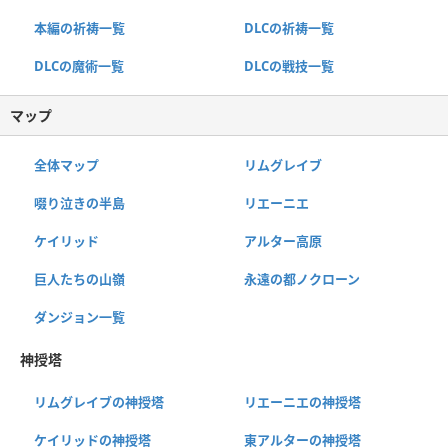
本編の祈祷一覧
DLCの祈祷一覧
DLCの魔術一覧
DLCの戦技一覧
マップ
全体マップ
リムグレイブ
啜り泣きの半島
リエーニエ
ケイリッド
アルター高原
巨人たちの山嶺
永遠の都ノクローン
ダンジョン一覧
神授塔
リムグレイブの神授塔
リエーニエの神授塔
ケイリッドの神授塔
東アルターの神授塔