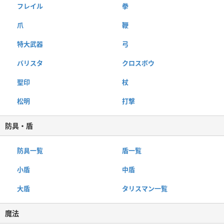
フレイル
拳
爪
鞭
特大武器
弓
バリスタ
クロスボウ
聖印
杖
松明
打撃
防具・盾
防具一覧
盾一覧
小盾
中盾
大盾
タリスマン一覧
魔法