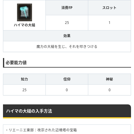
消費FP
スロット
25
1
ハイマの大槌
効果
魔力の大槌を生じ、それを叩きつける
必要能力値
知力
信仰
神秘
25
0
0
ハイマの大槌の入手方法
・リエーニエ東部：改宗された辺境塔の宝箱