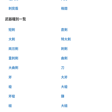
刺突盾
格闘
武器種別一覧
短剣
直剣
大剣
特大剣
両刃剣
刺剣
重刺剣
曲剣
大曲剣
刀
斧
大斧
槍
大槍
斧槍
鎌
槌
大槌