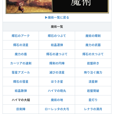
▶︎魔術一覧に戻る
魔術一覧
輝石のアーク
輝石のつぶて
魔術の輝剣
輝石の流星
結晶連弾
魔力の武器
魔力の盾
輝石の速つぶて
輝石の大つぶて
カーリアの速剣
輝剣の円陣
岩盤砕き
彗星アズール
滅びの流星
降り注ぐ魔力
輝石の彗星
ほうき星
流星群
結晶散弾
ハイマの砲丸
岩盤発破
ハイマの大槌
魔術の地
星灯り
巨剣陣
ローレッタの大弓
レナラの満月