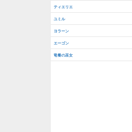
ティエリエ
ユミル
ヨラーン
エーゴン
竜餐の巫女