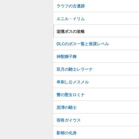
ラウフの古遺跡
エニル・イリム
追憶ボスの攻略
DLCのボス一覧と推奨レベル
神獣獅子舞
双月の騎士レラーナ
串刺し公メスメル
蕾の聖女ロミナ
泥濘の騎士
宿将ガイウス
影樹の化身