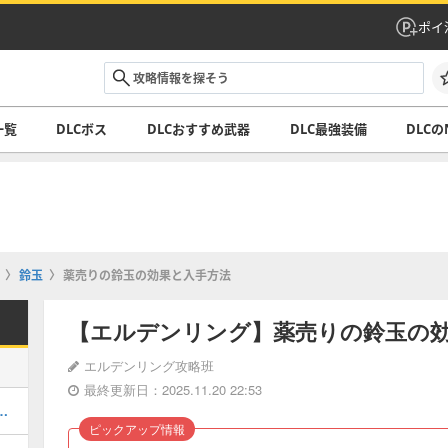
ポイ
一覧
DLCボス
DLCおすすめ武器
DLC最強装備
DLCの
鈴玉
薬売りの鈴玉の効果と入手方法
【エルデンリング】薬売りの鈴玉の
エルデンリング攻略班
最終更新日：2025.11.20 22:53
テ振りとおすすめ武器｜最強装備
ピックアップ情報