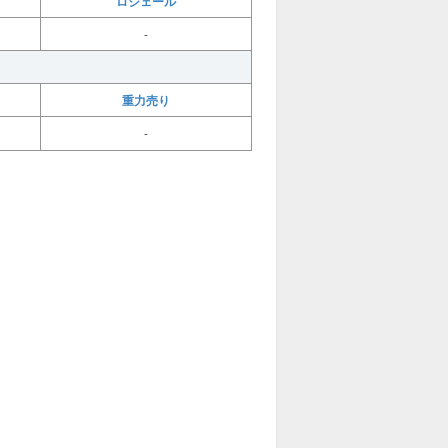
ロジェール
-
重力売り
-