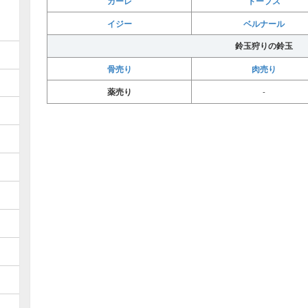
カーレ
トープス
イジー
ベルナール
鈴玉狩りの鈴玉
骨売り
肉売り
薬売り
-