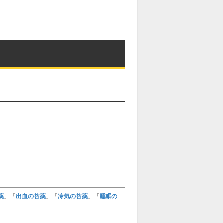
薬
出血の苔薬
冷気の苔薬
睡眠の
」「
」「
」「