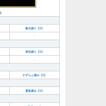
る
鍛石掘り【3】
-
喪色掘り【3】
-
すずらん摘み【3】
霊姿摘み【3】