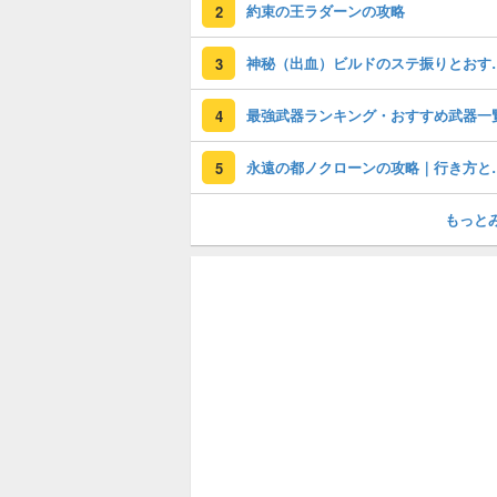
約束の王ラダーンの攻略
2
神秘（出血）ビル
3
最強武器ランキング・おすすめ武器一
4
永遠の都ノクロー
5
もっと