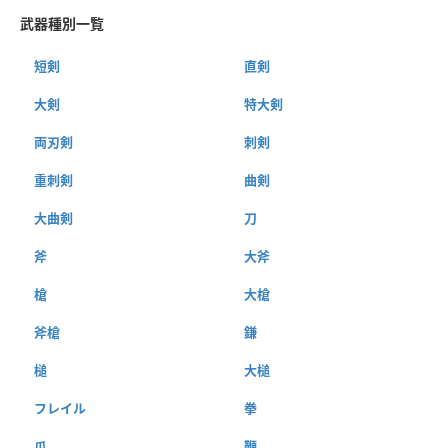
武器種別一覧
短剣
直剣
大剣
特大剣
両刃剣
刺剣
重刺剣
曲剣
大曲剣
刀
斧
大斧
槍
大槍
斧槍
鎌
槌
大槌
フレイル
拳
爪
鞭