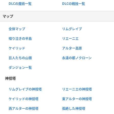
DLCの魔術一覧
DLCの戦技一覧
マップ
全体マップ
リムグレイブ
啜り泣きの半島
リエーニエ
ケイリッド
アルター高原
巨人たちの山嶺
永遠の都ノクローン
ダンジョン一覧
神授塔
リムグレイブの神授塔
リエーニエの神授塔
ケイリッドの神授塔
東アルターの神授塔
西アルターの神授塔
孤絶した神授塔