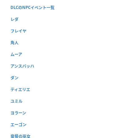
DLCのNPCイベント一覧
レダ
フレイヤ
角人
ムーア
アンスバッハ
ダン
ティエリエ
ユミル
ヨラーン
エーゴン
竜餐の巫女