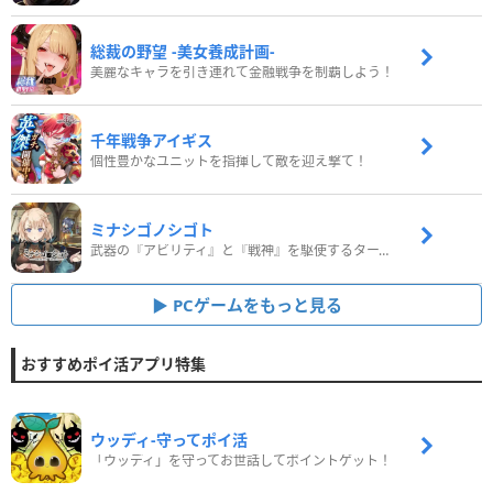
総裁の野望 -美女養成計画-
美麗なキャラを引き連れて金融戦争を制覇しよう！
千年戦争アイギス
個性豊かなユニットを指揮して敵を迎え撃て！
ミナシゴノシゴト
武器の『アビリティ』と『戦神』を駆使するターン制コマンドバトルRPG！
PCゲームをもっと見る
おすすめポイ活アプリ特集
ウッディ‐守ってポイ活
「ウッディ」を守ってお世話してポイントゲット！