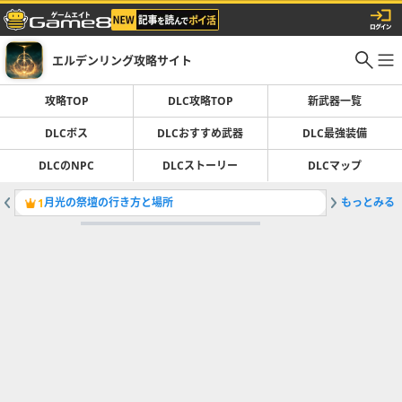
エルデンリング攻略サイト
攻略TOP
DLC攻略TOP
新武器一覧
DLCボス
DLCおすすめ武器
DLC最強装備
DLCのNPC
DLCストーリー
DLCマップ
月光の祭壇の行き方と場所
もっとみる
ラニイベ
1
2