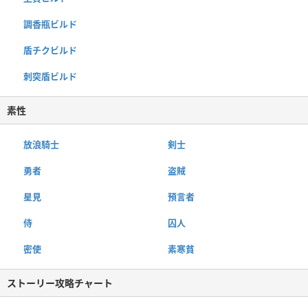
調香瓶ビルド
盾チクビルド
刺突盾ビルド
素性
放浪騎士
剣士
勇者
盗賊
星見
預言者
侍
囚人
密使
素寒貧
ストーリー攻略チャート