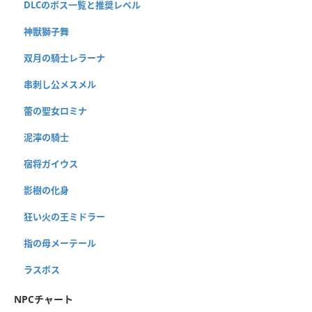
DLCのボス一覧と推奨レベル
神獣獅子舞
双月の騎士レラーナ
串刺し公メスメル
蕾の聖女ロミナ
泥濘の騎士
宿将ガイウス
影樹の化身
狂い火の王ミドラー
指の母メーテール
ラスボス
NPCチャート