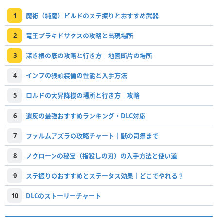
1
魔術（純魔）ビルドのステ振りとおすすめ武器
2
竜王プラキドサクスの攻略と出現場所
3
深き根の底の攻略と行き方｜地図断片の場所
4
インプの狼頭装備の性能と入手方法
5
ロルドの大昇降機の場所と行き方｜攻略
6
遺灰の最強おすすめランキング・DLC対応
7
ファルムアズラの攻略チャート｜獣の司祭まで
8
ノクローンの秘宝（指殺しの刃）の入手方法と使い道
9
ステ振りのおすすめとステータス効果｜どこでやれる？
10
DLCのストーリーチャート