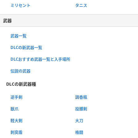
ミリセント
タニス
武器
武器一覧
DLCの新武器一覧
DLCおすすめ武器一覧と入手場所
伝説の武器
DLCの新武器種
逆手剣
調香瓶
獣爪
投擲剣
軽大剣
大刀
刺突盾
格闘