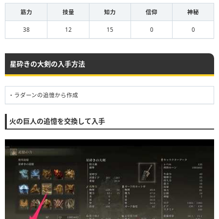
筋力
技量
知力
信仰
神秘
38
12
15
0
0
星砕きの大剣の入手方法
・ラダーンの追憶から作成
火の巨人の追憶を交換して入手