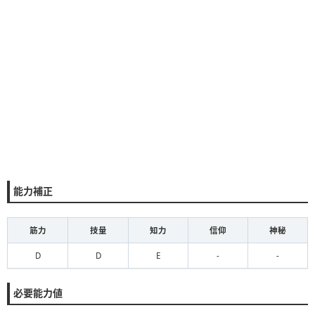
能力補正
筋力
技量
知力
信仰
神秘
D
D
E
-
-
必要能力値