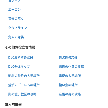
ヨラーン
エーゴン
竜餐の巫女
クウィライン
角人の老婆
その他お役立ち情報
DLCおすすめ武器
DLC最強装備
DLC全体マップ
影樹の化身の攻略
影樹の破片の入手場所
霊灰の入手場所
焼炉のゴーレムの場所
拾い虫の場所
影の城、教区の攻略
奈落の森の攻略
購入前情報