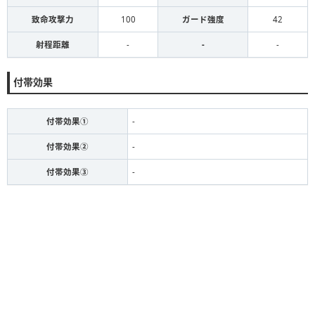
致命攻撃力
100
ガード強度
42
射程距離
-
-
-
付帯効果
付帯効果①
-
付帯効果②
-
付帯効果③
-