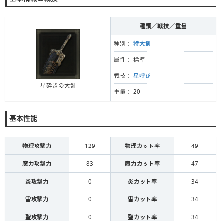
種類／戦技／重量
種別：
特大剣
属性： 標準
戦技：
星呼び
星砕きの大剣
重量： 20
基本性能
物理攻撃力
129
物理カット率
49
魔力攻撃力
83
魔力カット率
47
炎攻撃力
0
炎カット率
34
雷攻撃力
0
雷カット率
34
聖攻撃力
0
聖カット率
34