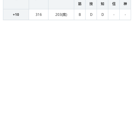
筋
技
知
信
神
+10
316
203(魔)
B
D
D
-
-