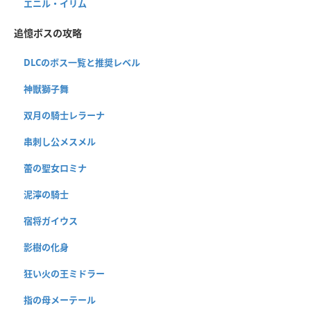
エニル・イリム
追憶ボスの攻略
DLCのボス一覧と推奨レベル
神獣獅子舞
双月の騎士レラーナ
串刺し公メスメル
蕾の聖女ロミナ
泥濘の騎士
宿将ガイウス
影樹の化身
狂い火の王ミドラー
指の母メーテール