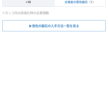
+10
古竜岩の喪色鍛石
（1）
※カッコ内は各強化時の必要個数
▶︎喪色の鍛石の入手方法一覧を見る