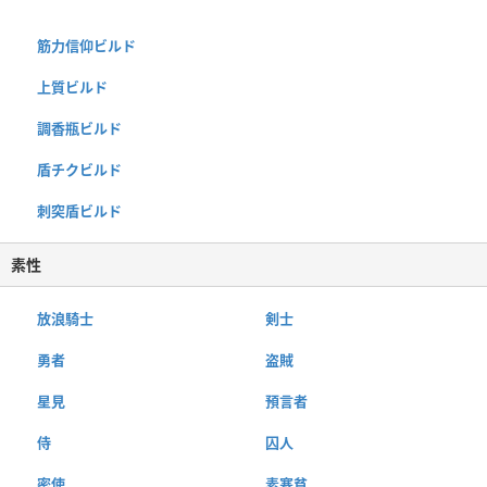
筋力信仰ビルド
上質ビルド
調香瓶ビルド
盾チクビルド
刺突盾ビルド
素性
放浪騎士
剣士
勇者
盗賊
星見
預言者
侍
囚人
密使
素寒貧