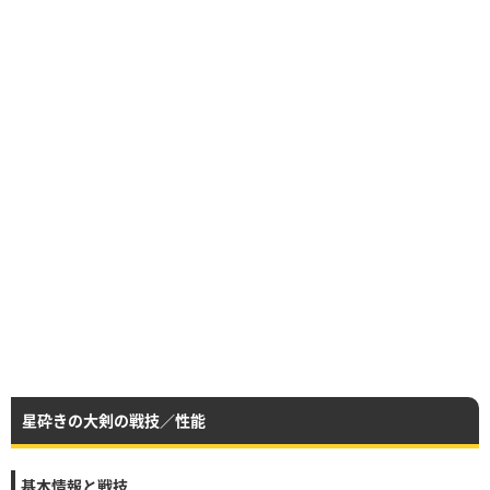
星砕きの大剣の戦技／性能
基本情報と戦技