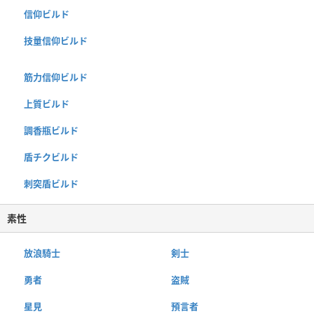
信仰ビルド
技量信仰ビルド
筋力信仰ビルド
上質ビルド
調香瓶ビルド
盾チクビルド
刺突盾ビルド
素性
放浪騎士
剣士
勇者
盗賊
星見
預言者