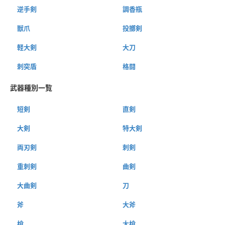
逆手剣
調香瓶
獣爪
投擲剣
軽大剣
大刀
刺突盾
格闘
武器種別一覧
短剣
直剣
大剣
特大剣
両刃剣
刺剣
重刺剣
曲剣
大曲剣
刀
斧
大斧
槍
大槍