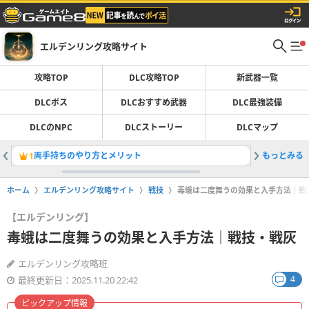
エルデンリング攻略サイト
攻略TOP
DLC攻略TOP
新武器一覧
DLCボス
DLCおすすめ武器
DLC最強装備
DLCのNPC
DLCストーリー
DLCマップ
両手持ちのやり方とメリット
もっとみる
脳筋ビル
1
2
ホーム
エルデンリング攻略サイト
戦技
毒蛾は二度舞うの効果と入手方法｜戦
【エルデンリング】
毒蛾は二度舞うの効果と入手方法｜戦技・戦灰
エルデンリング攻略班
4
最終更新日：2025.11.20 22:42
ピックアップ情報