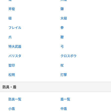
斧槍
鎌
槌
大槌
フレイル
拳
爪
鞭
特大武器
弓
バリスタ
クロスボウ
聖印
杖
松明
打撃
防具・盾
防具一覧
盾一覧
小盾
中盾