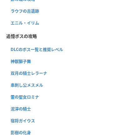
ラウフの古遺跡
エニル・イリム
追憶ボスの攻略
DLCのボス一覧と推奨レベル
神獣獅子舞
双月の騎士レラーナ
串刺し公メスメル
蕾の聖女ロミナ
泥濘の騎士
宿将ガイウス
影樹の化身