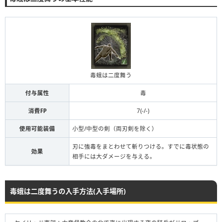
毒蛾は二度舞う
付与属性
毒
消費FP
7(-/-)
使用可能装備
小型/中型の剣（両刃剣を除く）
刃に強毒をまとわせて斬りつける。すでに毒状態の
効果
相手には大ダメージを与える。
毒蛾は二度舞うの入手方法(入手場所)