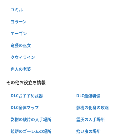
ユミル
ヨラーン
エーゴン
竜餐の巫女
クウィライン
角人の老婆
その他お役立ち情報
DLCおすすめ武器
DLC最強装備
DLC全体マップ
影樹の化身の攻略
影樹の破片の入手場所
霊灰の入手場所
焼炉のゴーレムの場所
拾い虫の場所