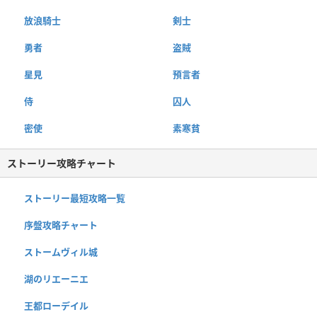
放浪騎士
剣士
勇者
盗賊
星見
預言者
侍
囚人
密使
素寒貧
ストーリー攻略チャート
ストーリー最短攻略一覧
序盤攻略チャート
ストームヴィル城
湖のリエーニエ
王都ローデイル