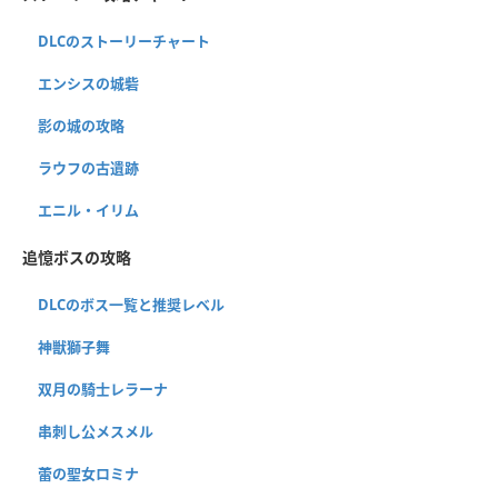
DLCのストーリーチャート
エンシスの城砦
影の城の攻略
ラウフの古遺跡
エニル・イリム
追憶ボスの攻略
DLCのボス一覧と推奨レベル
神獣獅子舞
双月の騎士レラーナ
串刺し公メスメル
蕾の聖女ロミナ