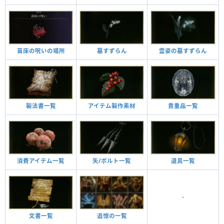
苗床の呪いの場所
墓すずらん
霊姿の墓すずらん
製法書一覧
アイテム製作素材
貴重品一覧
消費アイテム一覧
矢/ボルト一覧
道具一覧
-
文書一覧
追憶の一覧