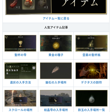
アイテム一覧に戻る
人気アイテム記事
聖杯の雫
黄金の種子
霊薬の聖杯瓶
遺灰の入手方法
鍛石の入手場所
デクタスの割符
スクロールの場所
結晶雫の入手場所
鈴玉の入手場所一覧