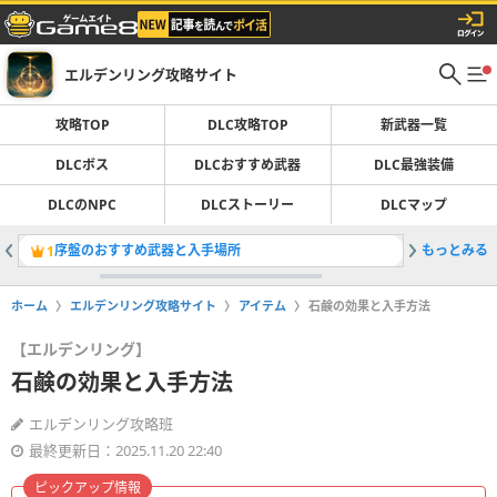
エルデンリング攻略サイト
攻略TOP
DLC攻略TOP
新武器一覧
DLCボス
DLCおすすめ武器
DLC最強装備
DLCのNPC
DLCストーリー
DLCマップ
序盤のおすすめ武器と入手場所
もっとみる
ミリセン
1
2
ホーム
エルデンリング攻略サイト
アイテム
石鹸の効果と入手方法
【エルデンリング】
石鹸の効果と入手方法
エルデンリング攻略班
最終更新日：2025.11.20 22:40
ピックアップ情報