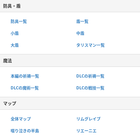
防具・盾
防具一覧
盾一覧
小盾
中盾
大盾
タリスマン一覧
魔法
本編の祈祷一覧
DLCの祈祷一覧
DLCの魔術一覧
DLCの戦技一覧
マップ
全体マップ
リムグレイブ
啜り泣きの半島
リエーニエ