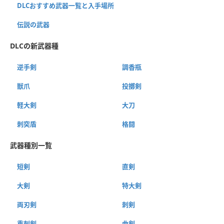
DLCおすすめ武器一覧と入手場所
伝説の武器
DLCの新武器種
逆手剣
調香瓶
獣爪
投擲剣
軽大剣
大刀
刺突盾
格闘
武器種別一覧
短剣
直剣
大剣
特大剣
両刃剣
刺剣
重刺剣
曲剣