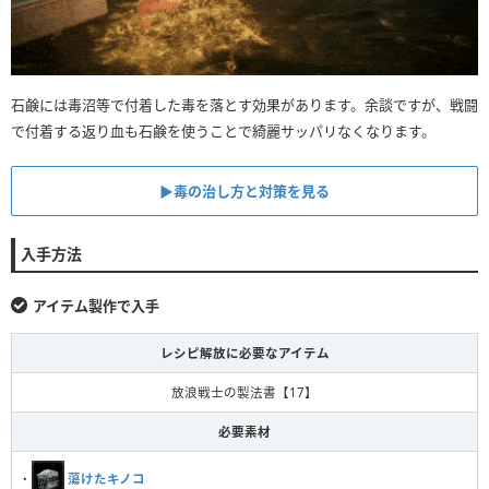
石鹸には毒沼等で付着した毒を落とす効果があります。余談ですが、戦闘
で付着する返り血も石鹸を使うことで綺麗サッパリなくなります。
▶︎毒の治し方と対策を見る
入手方法
アイテム製作で入手
レシピ解放に必要なアイテム
放浪戦士の製法書【17】
必要素材
・
蕩けたキノコ