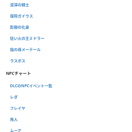
泥濘の騎士
宿将ガイウス
影樹の化身
狂い火の王ミドラー
指の母メーテール
ラスボス
NPCチャート
DLCのNPCイベント一覧
レダ
フレイヤ
角人
ムーア