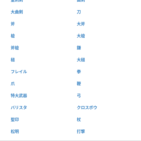
大曲剣
刀
斧
大斧
槍
大槍
斧槍
鎌
槌
大槌
フレイル
拳
爪
鞭
特大武器
弓
バリスタ
クロスボウ
聖印
杖
松明
打撃