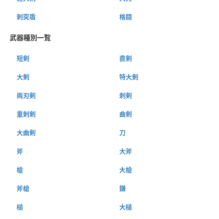
刺突盾
格闘
武器種別一覧
短剣
直剣
大剣
特大剣
両刃剣
刺剣
重刺剣
曲剣
大曲剣
刀
斧
大斧
槍
大槍
斧槍
鎌
槌
大槌