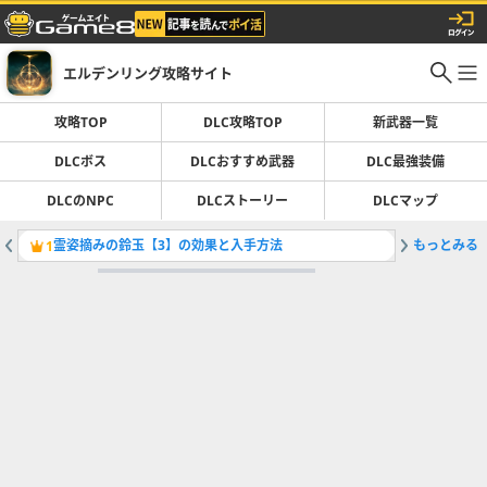
エルデンリング攻略サイト
攻略TOP
DLC攻略TOP
新武器一覧
DLCボス
DLCおすすめ武器
DLC最強装備
DLCのNPC
DLCストーリー
DLCマップ
霊姿摘みの鈴玉【3】の効果と入手方法
もっとみる
ビルドの
1
2