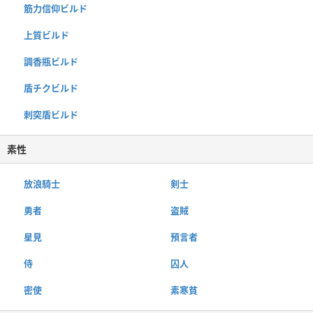
筋力信仰ビルド
上質ビルド
調香瓶ビルド
盾チクビルド
刺突盾ビルド
素性
放浪騎士
剣士
勇者
盗賊
星見
預言者
侍
囚人
密使
素寒貧