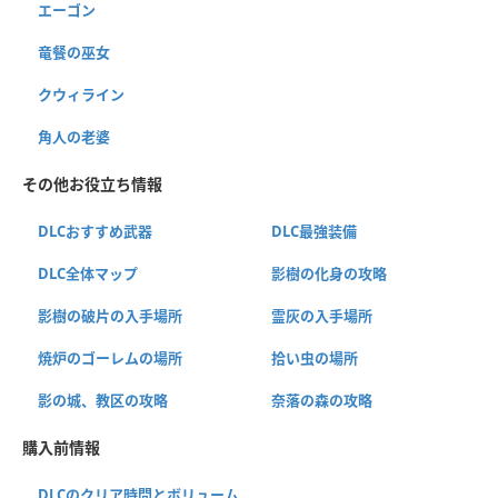
エーゴン
竜餐の巫女
クウィライン
角人の老婆
その他お役立ち情報
DLCおすすめ武器
DLC最強装備
DLC全体マップ
影樹の化身の攻略
影樹の破片の入手場所
霊灰の入手場所
焼炉のゴーレムの場所
拾い虫の場所
影の城、教区の攻略
奈落の森の攻略
購入前情報
DLCのクリア時間とボリューム