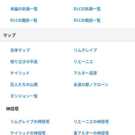
本編の祈祷一覧
DLCの祈祷一覧
DLCの魔術一覧
DLCの戦技一覧
マップ
全体マップ
リムグレイブ
啜り泣きの半島
リエーニエ
ケイリッド
アルター高原
巨人たちの山嶺
永遠の都ノクローン
ダンジョン一覧
神授塔
リムグレイブの神授塔
リエーニエの神授塔
ケイリッドの神授塔
東アルターの神授塔