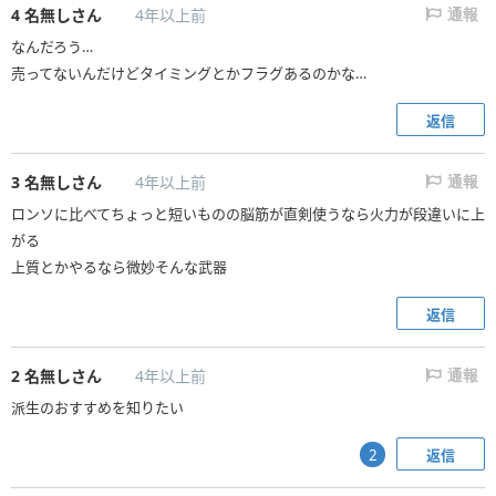
4
名無しさん
4年以上前
通報
なんだろう…
売ってないんだけどタイミングとかフラグあるのかな…
返信
3
名無しさん
4年以上前
通報
ロンソに比べてちょっと短いものの脳筋が直剣使うなら火力が段違いに上
がる
上質とかやるなら微妙そんな武器
返信
2
名無しさん
4年以上前
通報
派生のおすすめを知りたい
返信
2