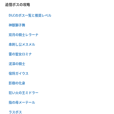
追憶ボスの攻略
DLCのボス一覧と推奨レベル
神獣獅子舞
双月の騎士レラーナ
串刺し公メスメル
蕾の聖女ロミナ
泥濘の騎士
宿将ガイウス
影樹の化身
狂い火の王ミドラー
指の母メーテール
ラスボス