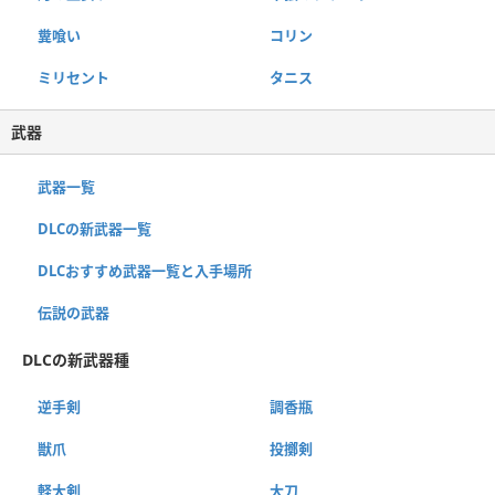
糞喰い
コリン
ミリセント
タニス
武器
武器一覧
DLCの新武器一覧
DLCおすすめ武器一覧と入手場所
伝説の武器
DLCの新武器種
逆手剣
調香瓶
獣爪
投擲剣
軽大剣
大刀