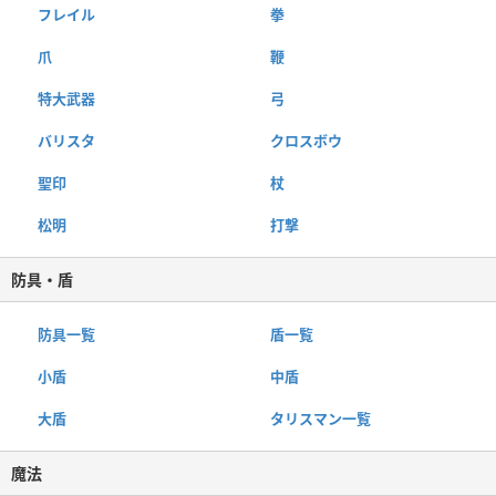
フレイル
拳
爪
鞭
特大武器
弓
バリスタ
クロスボウ
聖印
杖
松明
打撃
防具・盾
防具一覧
盾一覧
小盾
中盾
大盾
タリスマン一覧
魔法