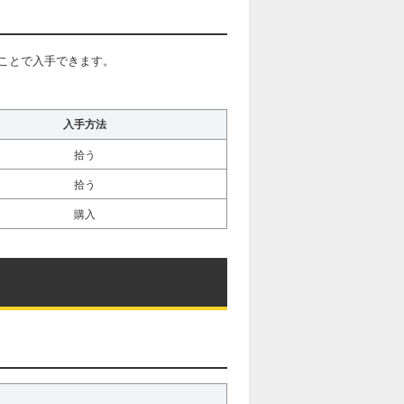
ことで入手できます。
入手方法
拾う
拾う
購入