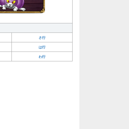
さ行
は行
わ行