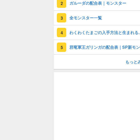
ガルーダの配合表｜モンスター
2
全モンスター一覧
3
わくわくたまごの
4
5
もっと