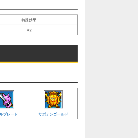
特殊効果
⬇2
ルブレード
サボテンゴールド