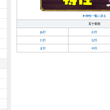
▶特性一覧に戻る
五十音別
あ行
か行
た行
な行
ま行
や行