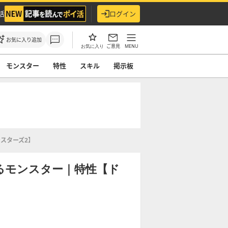
活
ログイン
お気に入り追加
ご意見
MENU
お気に入り
モンスター
特性
スキル
掲示板
スターズ2】
るモンスター｜特性【ド