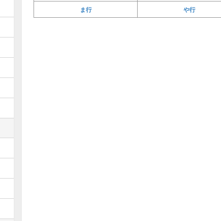
ま行
や行