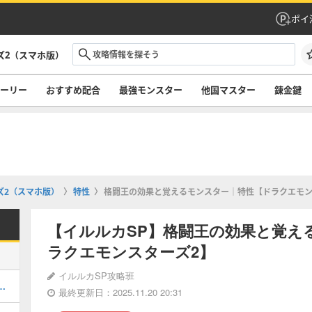
ポイ
ズ2（スマホ版）
ーリー
おすすめ配合
最強モンスター
他国マスター
錬金鍵
ズ2（スマホ版）
特性
格闘王の効果と覚えるモンスター｜特性【ドラクエモン
【イルルカSP】格闘王の効果と覚え
ラクエモンスターズ2】
イルルカSP攻略班
空の鍵）の攻略｜チャート5
最終更新日：2025.11.20 20:31