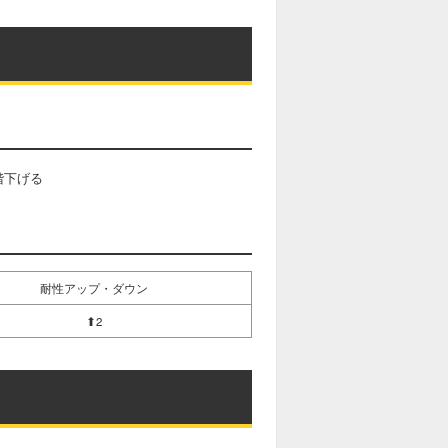
階下げる
耐性アップ・ダウン
⬆2