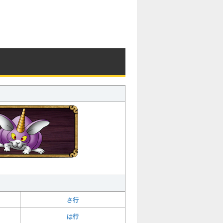
さ行
は行