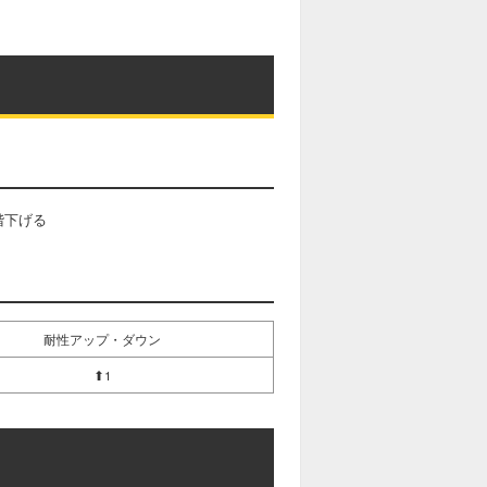
階下げる
耐性アップ・ダウン
⬆1