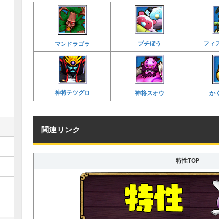
フィ
プチぼう
マンドラゴラ
神将テツグロ
神将スオウ
か
関連リンク
特性TOP