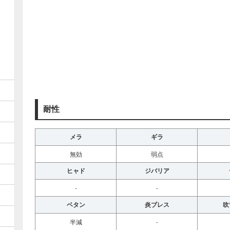
耐性
メラ
ギラ
無効
弱点
ヒャド
ジバリア
-
-
ベタン
炎ブレス
吹
半減
-