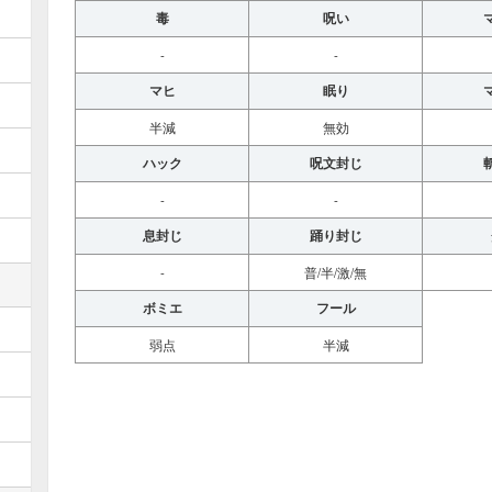
毒
呪い
-
-
マヒ
眠り
半減
無効
ハック
呪文封じ
-
-
息封じ
踊り封じ
-
普/半/激/無
ボミエ
フール
弱点
半減