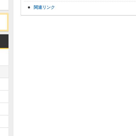
関連リンク
Loaded
:
/
Unmute
34.94%