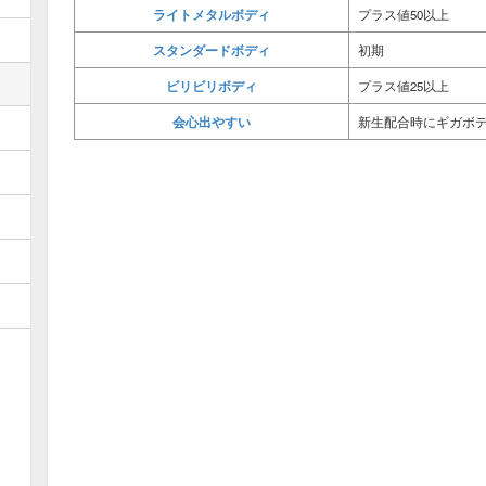
ライトメタルボディ
プラス値50以上
スタンダードボディ
初期
ビリビリボディ
プラス値25以上
会心出やすい
新生配合時にギガボ