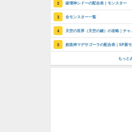
破壊神シドーの配合表｜モンスター
2
全モンスター一覧
3
天空の世界（天
4
5
もっと