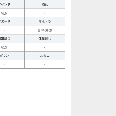
マインド
混乱
弱点
-
マヌーサ
マホトラ
-
普/半/激/無
斬撃封じ
体技封じ
弱点
-
ダウン
ルカニ
-
-