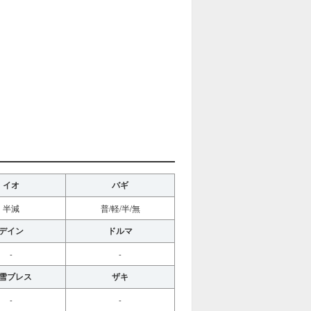
イオ
バギ
半減
普/軽/半/無
デイン
ドルマ
-
-
雪ブレス
ザキ
-
-