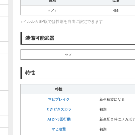
性別
位階
♂／♀
466
※イルルカSP版では性別を自由に設定できます
装備可能武器
ツメ
特性
特性
マヒブレイク
新生種族になる
ときどきスカラ
初期
AI 2〜3回行動
新生配合時にメガボ
マヒ攻撃
初期