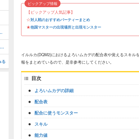
ピックアップ情報
【ピックアップ人気記事】
☆
対人戦のおすすめパーティーまとめ
★
他国マスターの出現場所と出現モンスター
空の鍵）の攻略｜チャート5
創造神マデサゴーラの配合表｜SP新モンスター
イルルカ(DQM2)におけるよろいムカデの配合表や覚えるスキ
みる
報をまとめているので、是非参考にしてください。
目次
よろいムカデの詳細
配合表
配合に使うモンスター
スキル
能力値